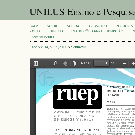
UNILUS Ensino e Pesquis
CAPA
SOBRE
ACESSO
CADASTRO
PESQUISA
PORTAL
UNILUS
INSTRUÇÕES PARA SUBMISSÃO
I
PARA AUTORES
Capa
>
v. 14, n. 37 (2017)
>
Schiavelli