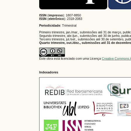
ISSN
(
impresso
): 1807-8850
ISSN
(
eletrônico
):
2318-2083
Periodicidade
: Trimestral
Primeiro trimestre, jan./mar., submissões até 31 de março, publi
Segundo trimestre, abr./jun., submissões até 30 de junho, public
Terceiro trimestre, jul./set., submissões até 30 de setembro, pub
Quarto trimestre, out./dez., submissões até 31 de dezembro,
Este obra está licenciado com uma Licença
Creative Commons A
Indexadores