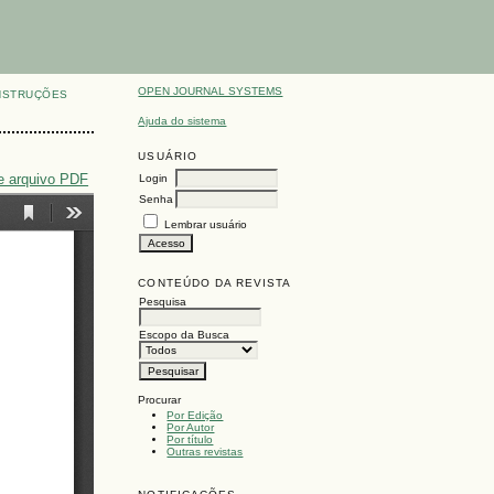
OPEN JOURNAL SYSTEMS
NSTRUÇÕES
Ajuda do sistema
USUÁRIO
e arquivo PDF
Login
Senha
Lembrar usuário
CONTEÚDO DA REVISTA
Pesquisa
Escopo da Busca
Procurar
Por Edição
Por Autor
Por título
Outras revistas