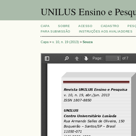
UNILUS Ensino e Pesqu
CAPA
SOBRE
ACESSO
CADASTRO
PES
PARA SUBMISSÃO
INSTRUÇÕES AOS AVALIADORES
Capa
>
v. 10, n. 19 (2013)
>
Souza