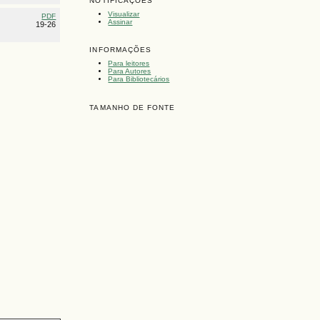
NOTIFICAÇÕES
Visualizar
PDF
Assinar
19-26
INFORMAÇÕES
Para leitores
Para Autores
Para Bibliotecários
TAMANHO DE FONTE