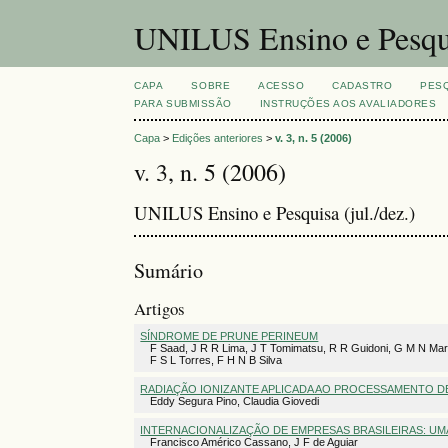
UNILUS Ensino e Pesqu
CAPA
SOBRE
ACESSO
CADASTRO
PES
PARA SUBMISSÃO
INSTRUÇÕES AOS AVALIADORES
Capa
>
Edições anteriores
>
v. 3, n. 5 (2006)
v. 3, n. 5 (2006)
UNILUS Ensino e Pesquisa (jul./dez.)
Sumário
Artigos
SÍNDROME DE PRUNE PERINEUM
F Saad, J R R Lima, J T Tomimatsu, R R Guidoni, G M N Marq
F S L Torres, F H N B Silva
RADIAÇÃO IONIZANTE APLICADA AO PROCESSAMENTO D
Eddy Segura Pino, Claudia Giovedi
INTERNACIONALIZAÇÃO DE EMPRESAS BRASILEIRAS: UM
Francisco Américo Cassano, J F de Aguiar