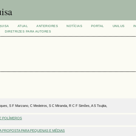
isa
QUISA
ATUAL
ANTERIORES
NOTÍCIAS
PORTAL
UNILUS
I
DIRETRIZES PARA AUTORES
ues, S F Marzano, C Medeiros, S C Miranda, R C F Simões, A S Tsujita,
E POLÍMEROS
A PROPOSTA PARA PEQUENAS E MÉDIAS