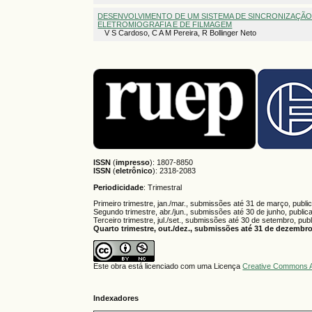
DESENVOLVIMENTO DE UM SISTEMA DE SINCRONIZAÇÃ
ELETROMIOGRAFIA E DE FILMAGEM
V S Cardoso, C A M Pereira, R Bollinger Neto
ISSN
(
impresso
): 1807-8850
ISSN
(
eletrônico
):
2318-2083
Periodicidade
: Trimestral
Primeiro trimestre, jan./mar., submissões até 31 de março, publi
Segundo trimestre, abr./jun., submissões até 30 de junho, public
Terceiro trimestre, jul./set., submissões até 30 de setembro, pub
Quarto trimestre, out./dez., submissões até 31 de dezembro,
Este obra está licenciado com uma Licença
Creative Commons A
Indexadores