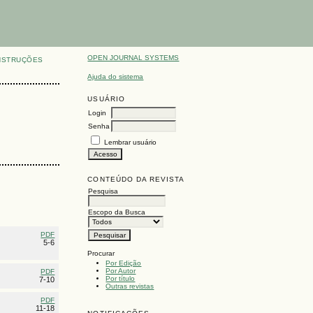
OPEN JOURNAL SYSTEMS
NSTRUÇÕES
Ajuda do sistema
USUÁRIO
Login
Senha
Lembrar usuário
CONTEÚDO DA REVISTA
Pesquisa
Escopo da Busca
PDF
5-6
Procurar
Por Edição
Por Autor
PDF
Por título
7-10
Outras revistas
PDF
11-18