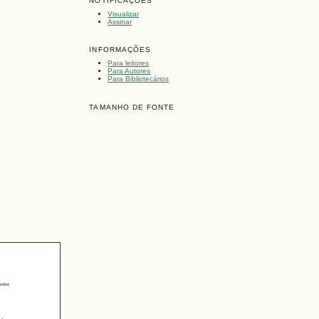
NOTIFICAÇÕES
Visualizar
Assinar
INFORMAÇÕES
Para leitores
Para Autores
Para Bibliotecários
TAMANHO DE FONTE