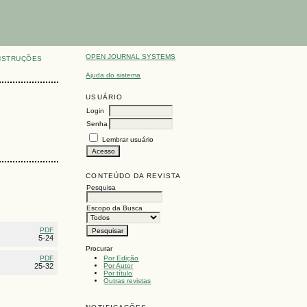
OPEN JOURNAL SYSTEMS
NSTRUÇÕES
Ajuda do sistema
USUÁRIO
Login
Senha
Lembrar usuário
CONTEÚDO DA REVISTA
Pesquisa
Escopo da Busca
PDF
5-24
Procurar
Por Edição
PDF
Por Autor
25-32
Por título
Outras revistas