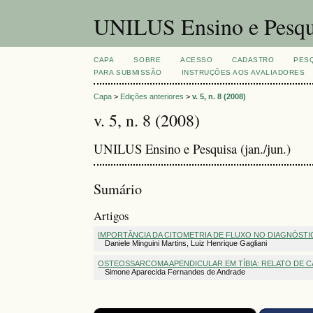
UNILUS Ensino e Pesqu
CAPA
SOBRE
ACESSO
CADASTRO
PES
PARA SUBMISSÃO
INSTRUÇÕES AOS AVALIADORES
Capa
>
Edições anteriores
>
v. 5, n. 8 (2008)
v. 5, n. 8 (2008)
UNILUS Ensino e Pesquisa (jan./jun.)
Sumário
Artigos
IMPORTÂNCIA DA CITOMETRIA DE FLUXO NO DIAGNÓSTI
Daniele Minguini Martins, Luiz Henrique Gagliani
OSTEOSSARCOMA APENDICULAR EM TÍBIA: RELATO DE 
Simone Aparecida Fernandes de Andrade