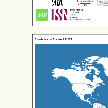
Estatística de Acesso à RUEP