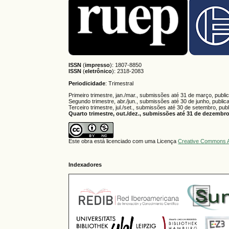
ISSN
(
impresso
): 1807-8850
ISSN
(
eletrônico
):
2318-2083
Periodicidade
: Trimestral
Primeiro trimestre, jan./mar., submissões até 31 de março, publi
Segundo trimestre, abr./jun., submissões até 30 de junho, public
Terceiro trimestre, jul./set., submissões até 30 de setembro, pub
Quarto trimestre, out./dez., submissões até 31 de dezembro,
Este obra está licenciado com uma Licença
Creative Commons A
Indexadores