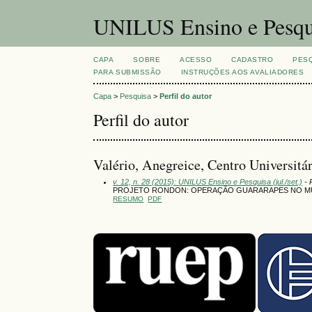
UNILUS Ensino e Pesqu
CAPA
SOBRE
ACESSO
CADASTRO
PES
PARA SUBMISSÃO
INSTRUÇÕES AOS AVALIADORES
Capa
>
Pesquisa
>
Perfil do autor
Perfil do autor
Valério, Anegreice, Centro Universit
v. 12, n. 28 (2015): UNILUS Ensino e Pesquisa (jul./set.)
- 
PROJETO RONDON: OPERAÇÃO GUARARAPES NO MUN
RESUMO
PDF