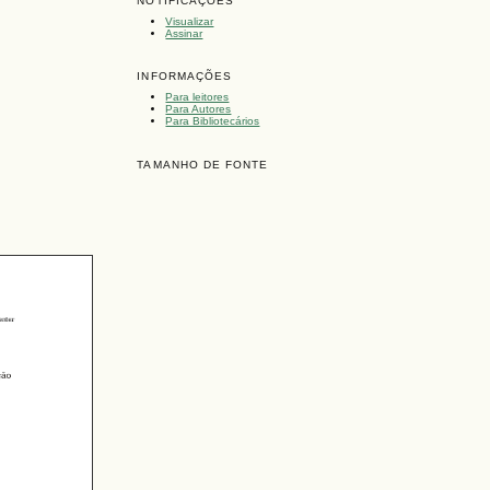
NOTIFICAÇÕES
Visualizar
Assinar
INFORMAÇÕES
Para leitores
Para Autores
Para Bibliotecários
TAMANHO DE FONTE