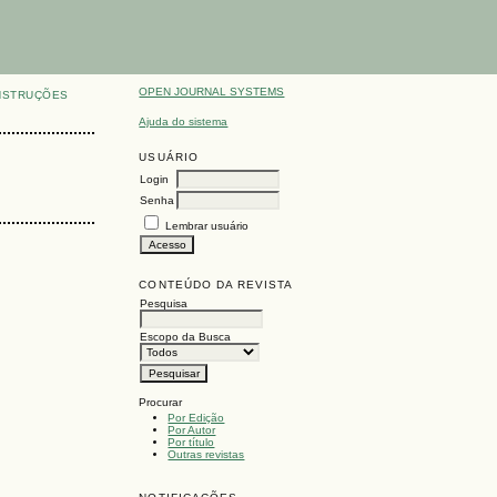
OPEN JOURNAL SYSTEMS
NSTRUÇÕES
Ajuda do sistema
USUÁRIO
Login
Senha
Lembrar usuário
CONTEÚDO DA REVISTA
Pesquisa
Escopo da Busca
Procurar
Por Edição
Por Autor
Por título
Outras revistas