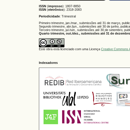
ISSN
(
impresso
): 1807-8850
ISSN
(
eletrônico
):
2318-2083
Periodicidade
: Trimestral
Primeiro trimestre, jan./mar., submissões até 31 de março, publi
Segundo trimestre, abr./jun., submissões até 30 de junho, public
Terceiro trimestre, jul./set., submissões até 30 de setembro, pub
Quarto trimestre, out./dez., submissões até 31 de dezembro,
Este obra está licenciado com uma Licença
Creative Commons A
Indexadores