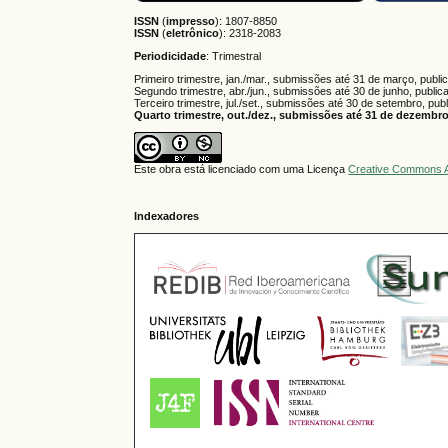
ISSN
(
impresso
): 1807-8850
ISSN
(
eletrônico
):
2318-2083
Periodicidade
: Trimestral
Primeiro trimestre, jan./mar., submissões até 31 de março, publi
Segundo trimestre, abr./jun., submissões até 30 de junho, public
Terceiro trimestre, jul./set., submissões até 30 de setembro, pub
Quarto trimestre, out./dez., submissões até 31 de dezembro,
Este obra está licenciado com uma Licença
Creative Commons A
Indexadores