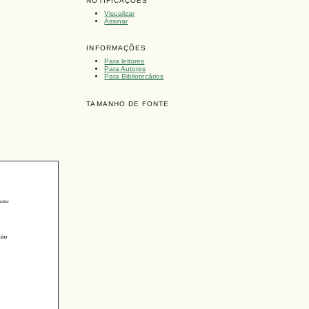
NOTIFICAÇÕES
Visualizar
Assinar
INFORMAÇÕES
Para leitores
Para Autores
Para Bibliotecários
TAMANHO DE FONTE