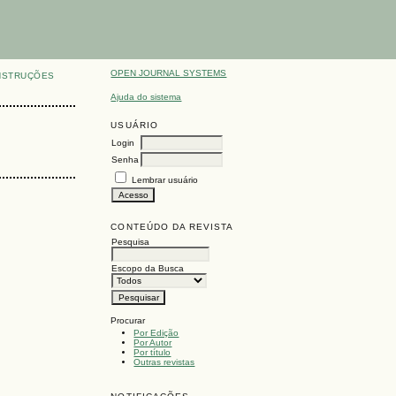
OPEN JOURNAL SYSTEMS
NSTRUÇÕES
Ajuda do sistema
USUÁRIO
Login
Senha
Lembrar usuário
CONTEÚDO DA REVISTA
Pesquisa
Escopo da Busca
Procurar
Por Edição
Por Autor
Por título
Outras revistas