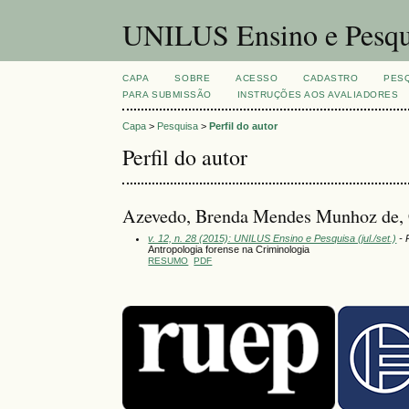
UNILUS Ensino e Pesqu
CAPA
SOBRE
ACESSO
CADASTRO
PES
PARA SUBMISSÃO
INSTRUÇÕES AOS AVALIADORES
Capa
>
Pesquisa
>
Perfil do autor
Perfil do autor
Azevedo, Brenda Mendes Munhoz de, 
v. 12, n. 28 (2015): UNILUS Ensino e Pesquisa (jul./set.)
- 
Antropologia forense na Criminologia
RESUMO
PDF