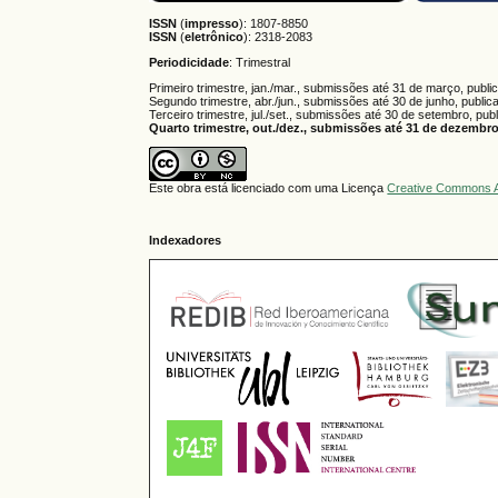
ISSN
(
impresso
): 1807-8850
ISSN
(
eletrônico
):
2318-2083
Periodicidade
: Trimestral
Primeiro trimestre, jan./mar., submissões até 31 de março, publi
Segundo trimestre, abr./jun., submissões até 30 de junho, public
Terceiro trimestre, jul./set., submissões até 30 de setembro, pub
Quarto trimestre, out./dez., submissões até 31 de dezembro,
Este obra está licenciado com uma Licença
Creative Commons A
Indexadores