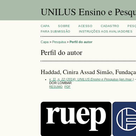
UNILUS Ensino e Pesqu
CAPA
SOBRE
ACESSO
CADASTRO
PES
PARA SUBMISSÃO
INSTRUÇÕES AOS AVALIADORES
Capa
>
Pesquisa
>
Perfil do autor
Perfil do autor
Haddad, Cinira Assad Simão, Fundaçao
v. 11, n. 22 (2014): UNILUS Ensino e Pesquisa (jan./mar.)
-
DOR LOMBAR
RESUMO
PDF