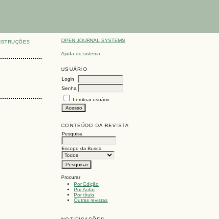
OPEN JOURNAL SYSTEMS
NSTRUÇÕES
Ajuda do sistema
USUÁRIO
Login
Senha
Lembrar usuário
CONTEÚDO DA REVISTA
Pesquisa
Escopo da Busca
Procurar
Por Edição
Por Autor
Por título
Outras revistas