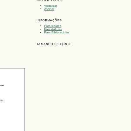
NOTIFICAÇÕES
Visualizar
Assinar
INFORMAÇÕES
Para leitores
Para Autores
Para Bibliotecários
TAMANHO DE FONTE