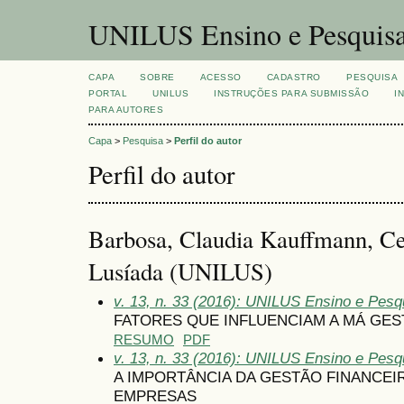
UNILUS Ensino e Pesquis
CAPA
SOBRE
ACESSO
CADASTRO
PESQUISA
PORTAL
UNILUS
INSTRUÇÕES PARA SUBMISSÃO
I
PARA AUTORES
Capa
>
Pesquisa
>
Perfil do autor
Perfil do autor
Barbosa, Claudia Kauffmann, Cen
Lusíada (UNILUS)
v. 13, n. 33 (2016): UNILUS Ensino e Pesqu
FATORES QUE INFLUENCIAM A MÁ GE
RESUMO
PDF
v. 13, n. 33 (2016): UNILUS Ensino e Pesqu
A IMPORTÂNCIA DA GESTÃO FINANCEI
EMPRESAS