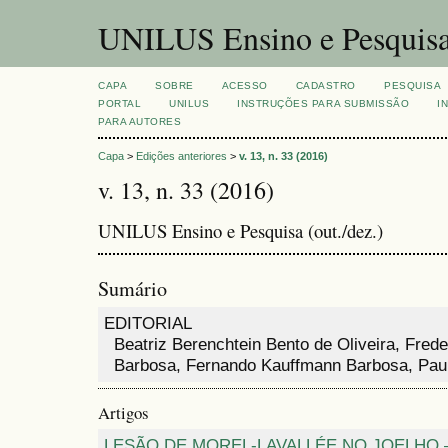
UNILUS Ensino e Pesquis
CAPA
SOBRE
ACESSO
CADASTRO
PESQUISA
PORTAL
UNILUS
INSTRUÇÕES PARA SUBMISSÃO
I
PARA AUTORES
Capa
>
Edições anteriores
>
v. 13, n. 33 (2016)
v. 13, n. 33 (2016)
UNILUS Ensino e Pesquisa (out./dez.)
Sumário
EDITORIAL
Beatriz Berenchtein Bento de Oliveira, Fred
Barbosa, Fernando Kauffmann Barbosa, Paul
Artigos
LESÃO DE MOREL-LAVALLÉE NO JOELHO 