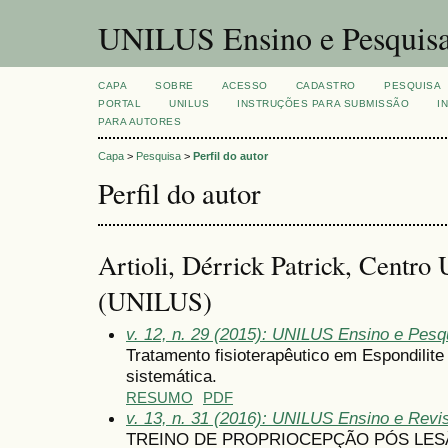
UNILUS Ensino e Pesquis
CAPA
SOBRE
ACESSO
CADASTRO
PESQUISA
PORTAL
UNILUS
INSTRUÇÕES PARA SUBMISSÃO
I
PARA AUTORES
Capa
>
Pesquisa
>
Perfil do autor
Perfil do autor
Artioli, Dérrick Patrick, Centro 
(UNILUS)
v. 12, n. 29 (2015): UNILUS Ensino e Pesqu
Tratamento fisioterapêutico em Espondilite
sistemática.
RESUMO
PDF
v. 13, n. 31 (2016): UNILUS Ensino e Revist
TREINO DE PROPRIOCEPÇÃO PÓS LES