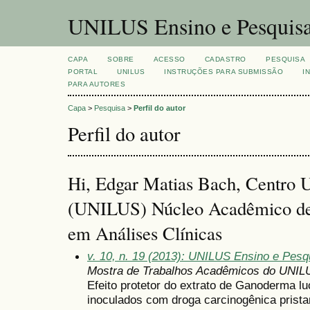
UNILUS Ensino e Pesquis
CAPA
SOBRE
ACESSO
CADASTRO
PESQUISA
PORTAL
UNILUS
INSTRUÇÕES PARA SUBMISSÃO
I
PARA AUTORES
Capa
>
Pesquisa
>
Perfil do autor
Perfil do autor
Hi, Edgar Matias Bach, Centro U
(UNILUS) Núcleo Acadêmico de 
em Análises Clínicas
v. 10, n. 19 (2013): UNILUS Ensino e Pesqu
Mostra de Trabalhos Acadêmicos do UNIL
Efeito protetor do extrato de Ganoderma l
inoculados com droga carcinogênica prist