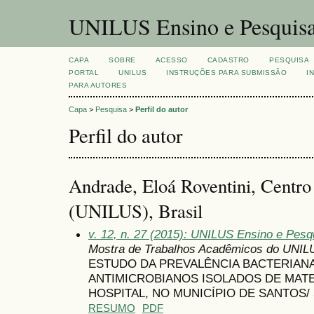
UNILUS Ensino e Pesquis
CAPA
SOBRE
ACESSO
CADASTRO
PESQUISA
PORTAL
UNILUS
INSTRUÇÕES PARA SUBMISSÃO
I
PARA AUTORES
Capa
>
Pesquisa
>
Perfil do autor
Perfil do autor
Andrade, Eloá Roventini, Centro
(UNILUS), Brasil
v. 12, n. 27 (2015): UNILUS Ensino e Pesqu
Mostra de Trabalhos Acadêmicos do UNIL
ESTUDO DA PREVALÊNCIA BACTERIANA
ANTIMICROBIANOS ISOLADOS DE MATE
HOSPITAL, NO MUNICÍPIO DE SANTOS/ 
RESUMO
PDF