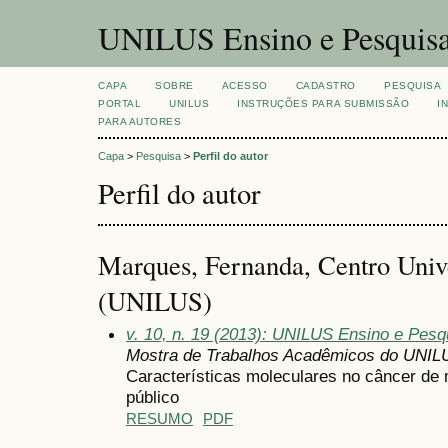
UNILUS Ensino e Pesquis
CAPA
SOBRE
ACESSO
CADASTRO
PESQUISA
PORTAL
UNILUS
INSTRUÇÕES PARA SUBMISSÃO
I
PARA AUTORES
Capa
>
Pesquisa
>
Perfil do autor
Perfil do autor
Marques, Fernanda, Centro Unive
(UNILUS)
v. 10, n. 19 (2013): UNILUS Ensino e Pesqu
Mostra de Trabalhos Acadêmicos do UNIL
Características moleculares no câncer de
público
RESUMO
PDF