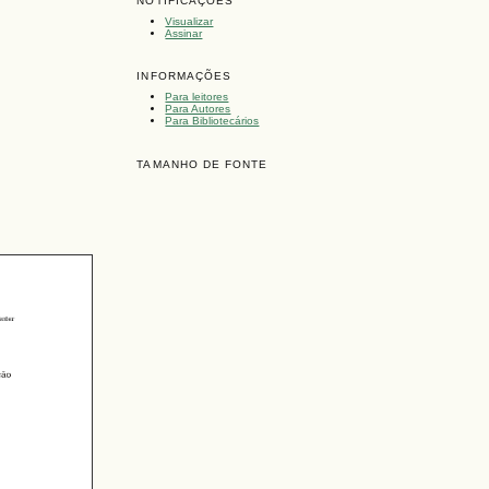
NOTIFICAÇÕES
Visualizar
Assinar
INFORMAÇÕES
Para leitores
Para Autores
Para Bibliotecários
TAMANHO DE FONTE