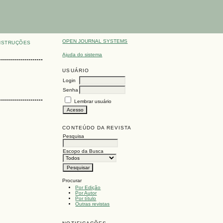
OPEN JOURNAL SYSTEMS
NSTRUÇÕES
Ajuda do sistema
USUÁRIO
Login
Senha
Lembrar usuário
CONTEÚDO DA REVISTA
Pesquisa
Escopo da Busca
Procurar
Por Edição
Por Autor
Por título
Outras revistas