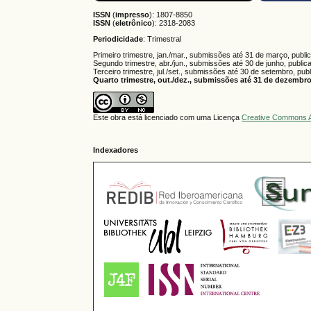
ISSN
(
impresso
): 1807-8850
ISSN
(
eletrônico
):
2318-2083
Periodicidade
: Trimestral
Primeiro trimestre, jan./mar., submissões até 31 de março, publi
Segundo trimestre, abr./jun., submissões até 30 de junho, public
Terceiro trimestre, jul./set., submissões até 30 de setembro, pub
Quarto trimestre, out./dez., submissões até 31 de dezembro,
Este obra está licenciado com uma Licença
Creative Commons A
Indexadores