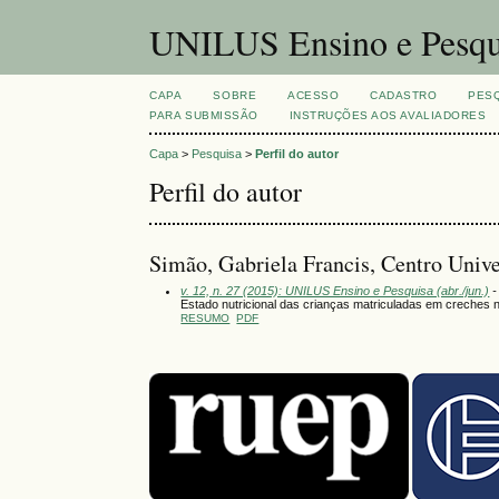
UNILUS Ensino e Pesqu
CAPA
SOBRE
ACESSO
CADASTRO
PES
PARA SUBMISSÃO
INSTRUÇÕES AOS AVALIADORES
Capa
>
Pesquisa
>
Perfil do autor
Perfil do autor
Simão, Gabriela Francis, Centro Unive
v. 12, n. 27 (2015): UNILUS Ensino e Pesquisa (abr./jun.)
-
Estado nutricional das crianças matriculadas em creches n
RESUMO
PDF