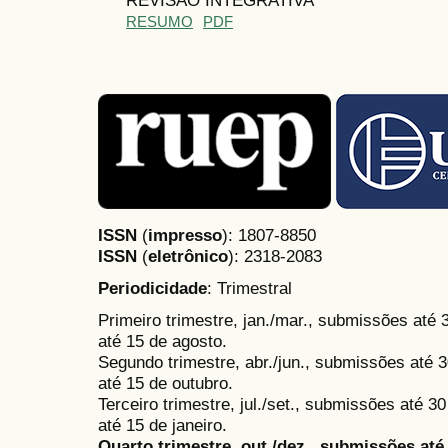
RESUMO
PDF
ISSN
(
impresso
): 1807-8850
ISSN
(
eletrônico
):
2318-2083
Periodicidade
: Trimestral
Primeiro trimestre, jan./mar., submissões até
até 15 de agosto.
Segundo trimestre, abr./jun., submissões até 3
até 15 de outubro.
Terceiro trimestre, jul./set., submissões até 
até 15 de janeiro.
Quarto trimestre, out./dez., submissões at