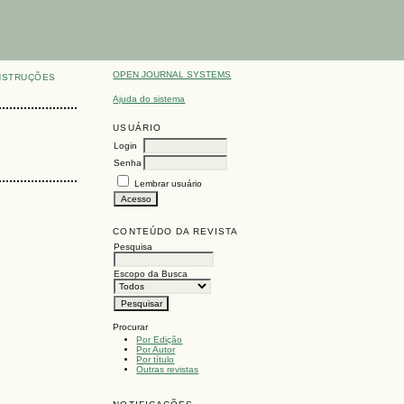
OPEN JOURNAL SYSTEMS
NSTRUÇÕES
Ajuda do sistema
USUÁRIO
Login
Senha
Lembrar usuário
CONTEÚDO DA REVISTA
Pesquisa
Escopo da Busca
Procurar
Por Edição
Por Autor
Por título
Outras revistas