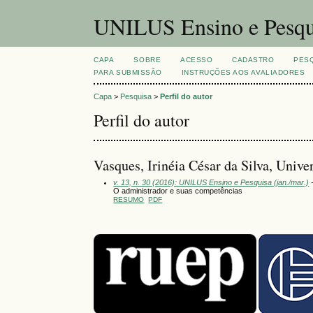
UNILUS Ensino e Pesqu
CAPA
SOBRE
ACESSO
CADASTRO
PES
PARA SUBMISSÃO
INSTRUÇÕES AOS AVALIADORES
Capa
>
Pesquisa
>
Perfil do autor
Perfil do autor
Vasques, Irinéia César da Silva, Unive
v. 13, n. 30 (2016): UNILUS Ensino e Pesquisa (jan./mar.)
-
O administrador e suas competências
RESUMO
PDF