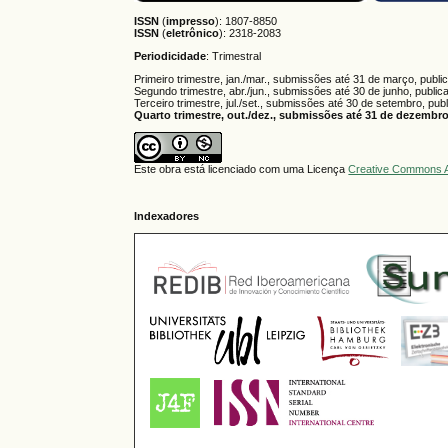
ISSN
(
impresso
): 1807-8850
ISSN
(
eletrônico
):
2318-2083
Periodicidade
: Trimestral
Primeiro trimestre, jan./mar., submissões até 31 de março, publi
Segundo trimestre, abr./jun., submissões até 30 de junho, public
Terceiro trimestre, jul./set., submissões até 30 de setembro, pub
Quarto trimestre, out./dez., submissões até 31 de dezembro,
Este obra está licenciado com uma Licença
Creative Commons A
Indexadores