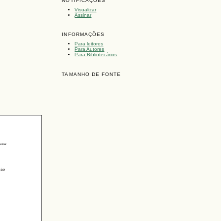
NOTIFICAÇÕES
Visualizar
Assinar
INFORMAÇÕES
Para leitores
Para Autores
Para Bibliotecários
TAMANHO DE FONTE