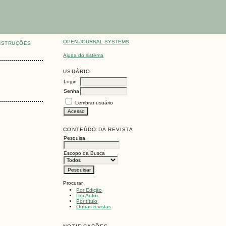
OPEN JOURNAL SYSTEMS
NSTRUÇÕES
Ajuda do sistema
USUÁRIO
Login
Senha
Lembrar usuário
CONTEÚDO DA REVISTA
Pesquisa
Escopo da Busca
Procurar
Por Edição
Por Autor
Por título
Outras revistas