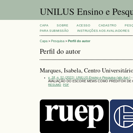
UNILUS Ensino e Pesqu
CAPA
SOBRE
ACESSO
CADASTRO
PES
PARA SUBMISSÃO
INSTRUÇÕES AOS AVALIADORES
Capa
>
Pesquisa
>
Perfil do autor
Perfil do autor
Marques, Isabela, Centro Universitári
v. 18, n. 51 (2021): UNILUS Ensino e Pesquisa (abr./jun.)
-
AVALIAÇÃO DO ESCORE MEWS COMO PREDITOR DE G
RESUMO
PDF