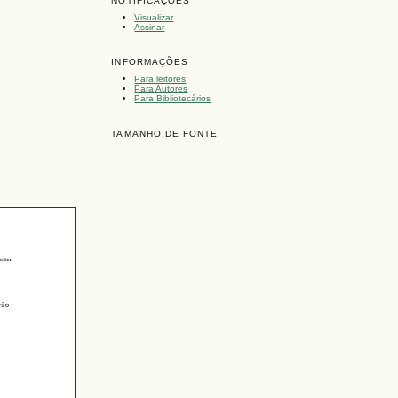
NOTIFICAÇÕES
Visualizar
Assinar
INFORMAÇÕES
Para leitores
Para Autores
Para Bibliotecários
TAMANHO DE FONTE