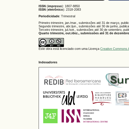
ISSN
(
impresso
): 1807-8850
ISSN
(
eletrônico
):
2318-2083
Periodicidade
: Trimestral
Primeiro trimestre, jan./mar., submissões até 31 de março, publi
Segundo trimestre, abr./jun., submissões até 30 de junho, public
Terceiro trimestre, jul./set., submissões até 30 de setembro, pub
Quarto trimestre, out./dez., submissões até 31 de dezembro,
Este obra está licenciado com uma Licença
Creative Commons A
Indexadores