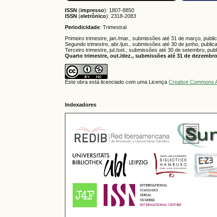
ISSN
(
impresso
): 1807-8850
ISSN
(
eletrônico
):
2318-2083
Periodicidade
: Trimestral
Primeiro trimestre, jan./mar., submissões até 31 de março, publi
Segundo trimestre, abr./jun., submissões até 30 de junho, public
Terceiro trimestre, jul./set., submissões até 30 de setembro, pub
Quarto trimestre, out./dez., submissões até 31 de dezembro,
Este obra está licenciado com uma Licença
Creative Commons A
Indexadores