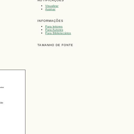
NOTIFICAÇÕES
Visualizar
Assinar
INFORMAÇÕES
Para leitores
Para Autores
Para Bibliotecários
TAMANHO DE FONTE