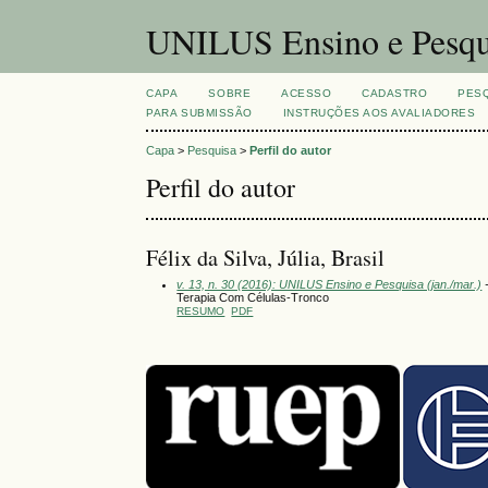
UNILUS Ensino e Pesqu
CAPA
SOBRE
ACESSO
CADASTRO
PES
PARA SUBMISSÃO
INSTRUÇÕES AOS AVALIADORES
Capa
>
Pesquisa
>
Perfil do autor
Perfil do autor
Félix da Silva, Júlia, Brasil
v. 13, n. 30 (2016): UNILUS Ensino e Pesquisa (jan./mar.)
-
Terapia Com Células-Tronco
RESUMO
PDF