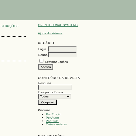
OPEN JOURNAL SYSTEMS
NSTRUÇÕES
Ajuda do sistema
USUÁRIO
Login
Senha
Lembrar usuário
CONTEÚDO DA REVISTA
Pesquisa
Escopo da Busca
Procurar
Por Edição
Por Autor
Por título
Outras revistas