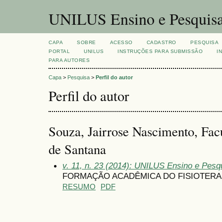
UNILUS Ensino e Pesquis
CAPA
SOBRE
ACESSO
CADASTRO
PESQUISA
PORTAL
UNILUS
INSTRUÇÕES PARA SUBMISSÃO
I
PARA AUTORES
Capa
>
Pesquisa
>
Perfil do autor
Perfil do autor
Souza, Jairrose Nascimento, Fac
de Santana
v. 11, n. 23 (2014): UNILUS Ensino e Pesqu
FORMAÇÃO ACADÊMICA DO FISIOTERA
RESUMO
PDF