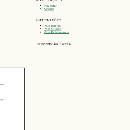
NOTIFICAÇÕES
Visualizar
Assinar
INFORMAÇÕES
Para leitores
Para Autores
Para Bibliotecários
TAMANHO DE FONTE