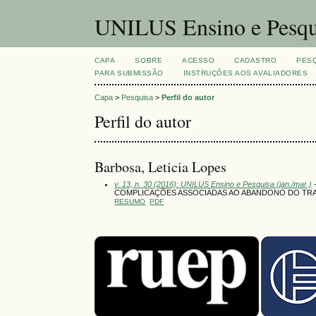
UNILUS Ensino e Pesqu
CAPA
SOBRE
ACESSO
CADASTRO
PES
PARA SUBMISSÃO
INSTRUÇÕES AOS AVALIADORES
Capa
>
Pesquisa
>
Perfil do autor
Perfil do autor
Barbosa, Leticia Lopes
v. 13, n. 30 (2016): UNILUS Ensino e Pesquisa (jan./mar.)
-
COMPLICAÇÕES ASSOCIADAS AO ABANDONO DO TR
RESUMO
PDF