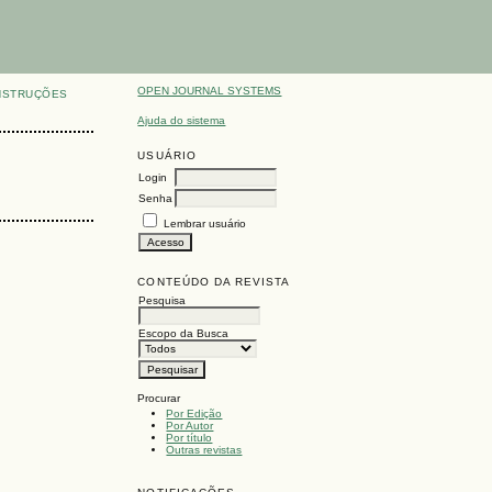
OPEN JOURNAL SYSTEMS
NSTRUÇÕES
Ajuda do sistema
USUÁRIO
Login
Senha
Lembrar usuário
CONTEÚDO DA REVISTA
Pesquisa
Escopo da Busca
Procurar
Por Edição
Por Autor
Por título
Outras revistas