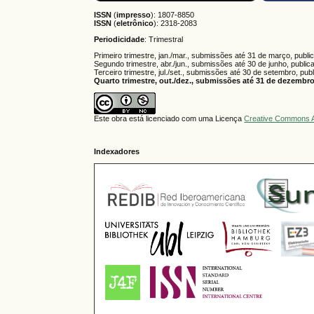
ISSN
(
impresso
): 1807-8850
ISSN
(
eletrônico
):
2318-2083
Periodicidade
: Trimestral
Primeiro trimestre, jan./mar., submissões até 31 de março, publi
Segundo trimestre, abr./jun., submissões até 30 de junho, public
Terceiro trimestre, jul./set., submissões até 30 de setembro, pub
Quarto trimestre, out./dez., submissões até 31 de dezembro,
Este obra está licenciado com uma Licença
Creative Commons A
Indexadores