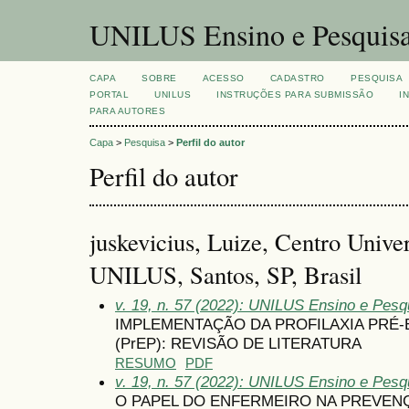
UNILUS Ensino e Pesquis
CAPA
SOBRE
ACESSO
CADASTRO
PESQUISA
PORTAL
UNILUS
INSTRUÇÕES PARA SUBMISSÃO
I
PARA AUTORES
Capa
>
Pesquisa
>
Perfil do autor
Perfil do autor
juskevicius, Luize, Centro Univer
UNILUS, Santos, SP, Brasil
v. 19, n. 57 (2022): UNILUS Ensino e Pesqu
IMPLEMENTAÇÃO DA PROFILAXIA PRÉ-
(PrEP): REVISÃO DE LITERATURA
RESUMO
PDF
v. 19, n. 57 (2022): UNILUS Ensino e Pesqu
O PAPEL DO ENFERMEIRO NA PREVENÇ