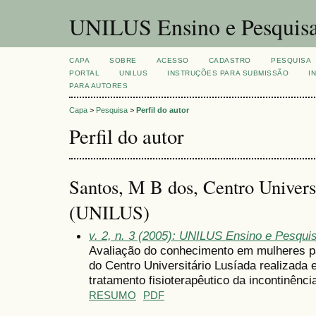
UNILUS Ensino e Pesquis
CAPA
SOBRE
ACESSO
CADASTRO
PESQUISA
PORTAL
UNILUS
INSTRUÇÕES PARA SUBMISSÃO
I
PARA AUTORES
Capa
>
Pesquisa
>
Perfil do autor
Perfil do autor
Santos, M B dos, Centro Univers
(UNILUS)
v. 2, n. 3 (2005): UNILUS Ensino e Pesquisa
Avaliação do conhecimento em mulheres par
do Centro Universitário Lusíada realizada
tratamento fisioterapêutico da incontinênci
RESUMO
PDF