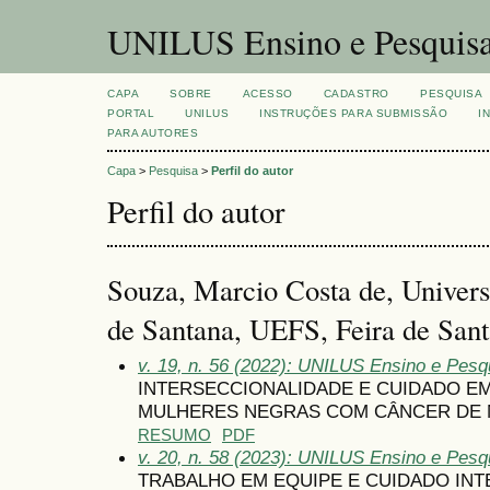
UNILUS Ensino e Pesquis
CAPA
SOBRE
ACESSO
CADASTRO
PESQUISA
PORTAL
UNILUS
INSTRUÇÕES PARA SUBMISSÃO
I
PARA AUTORES
Capa
>
Pesquisa
>
Perfil do autor
Perfil do autor
Souza, Marcio Costa de, Univers
de Santana, UEFS, Feira de Sant
v. 19, n. 56 (2022): UNILUS Ensino e Pesqui
INTERSECCIONALIDADE E CUIDADO EM
MULHERES NEGRAS COM CÂNCER DE
RESUMO
PDF
v. 20, n. 58 (2023): UNILUS Ensino e Pesqu
TRABALHO EM EQUIPE E CUIDADO IN