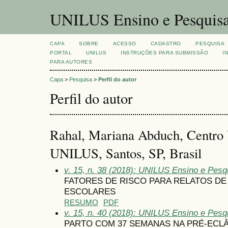
UNILUS Ensino e Pesquis
CAPA
SOBRE
ACESSO
CADASTRO
PESQUISA
PORTAL
UNILUS
INSTRUÇÕES PARA SUBMISSÃO
I
PARA AUTORES
Capa
>
Pesquisa
>
Perfil do autor
Perfil do autor
Rahal, Mariana Abduch, Centro U
UNILUS, Santos, SP, Brasil
v. 15, n. 38 (2018): UNILUS Ensino e Pesqu
FATORES DE RISCO PARA RELATOS D
ESCOLARES
RESUMO
PDF
v. 15, n. 40 (2018): UNILUS Ensino e Pesqui
PARTO COM 37 SEMANAS NA PRÉ-ECLÂ