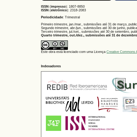
ISSN
(
impresso
): 1807-8850
ISSN
(
eletrônico
):
2318-2083
Periodicidade
: Trimestral
Primeiro trimestre, jan./mar., submissões até 31 de março, publi
Segundo trimestre, abr./jun., submissões até 30 de junho, public
Terceiro trimestre, jul./set., submissões até 30 de setembro, pub
Quarto trimestre, out./dez., submissões até 31 de dezembro,
Este obra está licenciado com uma Licença
Creative Commons A
Indexadores