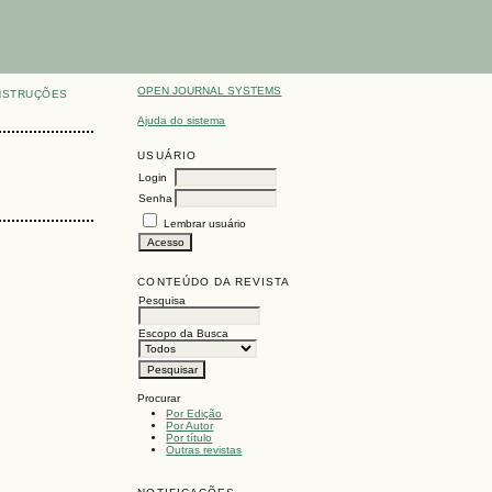
OPEN JOURNAL SYSTEMS
NSTRUÇÕES
Ajuda do sistema
USUÁRIO
Login
Senha
Lembrar usuário
CONTEÚDO DA REVISTA
Pesquisa
Escopo da Busca
Procurar
Por Edição
Por Autor
Por título
Outras revistas