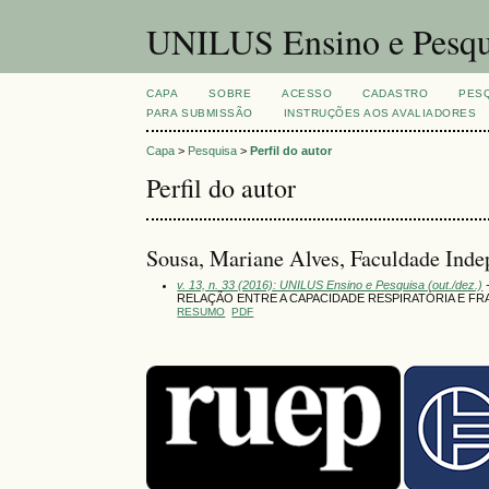
UNILUS Ensino e Pesqu
CAPA
SOBRE
ACESSO
CADASTRO
PES
PARA SUBMISSÃO
INSTRUÇÕES AOS AVALIADORES
Capa
>
Pesquisa
>
Perfil do autor
Perfil do autor
Sousa, Mariane Alves, Faculdade Inde
v. 13, n. 33 (2016): UNILUS Ensino e Pesquisa (out./dez.)
-
RELAÇÃO ENTRE A CAPACIDADE RESPIRATÓRIA E FRA
RESUMO
PDF