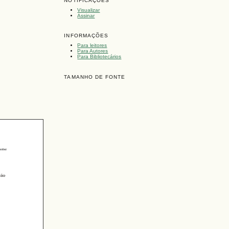
NOTIFICAÇÕES
Visualizar
Assinar
INFORMAÇÕES
Para leitores
Para Autores
Para Bibliotecários
TAMANHO DE FONTE