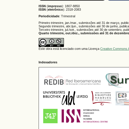
ISSN
(
impresso
): 1807-8850
ISSN
(
eletrônico
):
2318-2083
Periodicidade
: Trimestral
Primeiro trimestre, jan./mar., submissões até 31 de março, publi
Segundo trimestre, abr./jun., submissões até 30 de junho, public
Terceiro trimestre, jul./set., submissões até 30 de setembro, pub
Quarto trimestre, out./dez., submissões até 31 de dezembro,
Este obra está licenciado com uma Licença
Creative Commons A
Indexadores