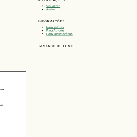
NOTIFICAÇÕES
Visualizar
Assinar
INFORMAÇÕES
Para leitores
Para Autores
Para Bibliotecários
TAMANHO DE FONTE