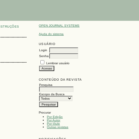
OPEN JOURNAL SYSTEMS
NSTRUÇÕES
Ajuda do sistema
USUÁRIO
Login
Senha
Lembrar usuário
CONTEÚDO DA REVISTA
Pesquisa
Escopo da Busca
Procurar
Por Edição
Por Autor
Por título
Outras revistas