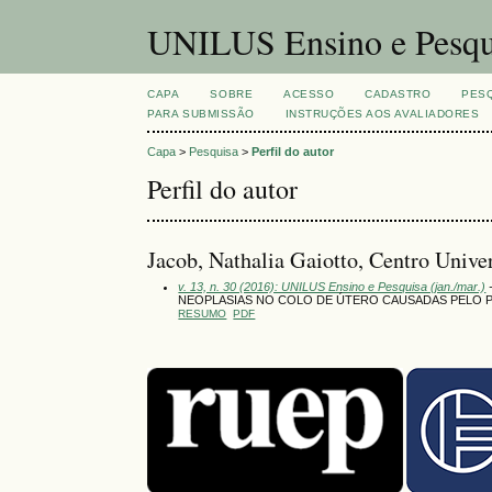
UNILUS Ensino e Pesqu
CAPA
SOBRE
ACESSO
CADASTRO
PES
PARA SUBMISSÃO
INSTRUÇÕES AOS AVALIADORES
Capa
>
Pesquisa
>
Perfil do autor
Perfil do autor
Jacob, Nathalia Gaiotto, Centro Univ
v. 13, n. 30 (2016): UNILUS Ensino e Pesquisa (jan./mar.)
-
NEOPLASIAS NO COLO DE ÚTERO CAUSADAS PELO P
RESUMO
PDF