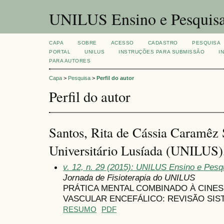
UNILUS Ensino e Pesquis
CAPA
SOBRE
ACESSO
CADASTRO
PESQUISA
PORTAL
UNILUS
INSTRUÇÕES PARA SUBMISSÃO
I
PARA AUTORES
Capa
>
Pesquisa
>
Perfil do autor
Perfil do autor
Santos, Rita de Cássia Caramêz 
Universitário Lusíada (UNILUS),
v. 12, n. 29 (2015): UNILUS Ensino e Pesqu
Jornada de Fisioterapia do UNILUS
PRÁTICA MENTAL COMBINADO À CINES
VASCULAR ENCEFÁLICO: REVISÃO SIS
RESUMO
PDF