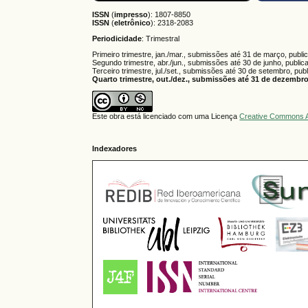
ISSN
(
impresso
): 1807-8850
ISSN
(
eletrônico
):
2318-2083
Periodicidade
: Trimestral
Primeiro trimestre, jan./mar., submissões até 31 de março, publi
Segundo trimestre, abr./jun., submissões até 30 de junho, public
Terceiro trimestre, jul./set., submissões até 30 de setembro, pub
Quarto trimestre, out./dez., submissões até 31 de dezembro,
Este obra está licenciado com uma Licença
Creative Commons A
Indexadores