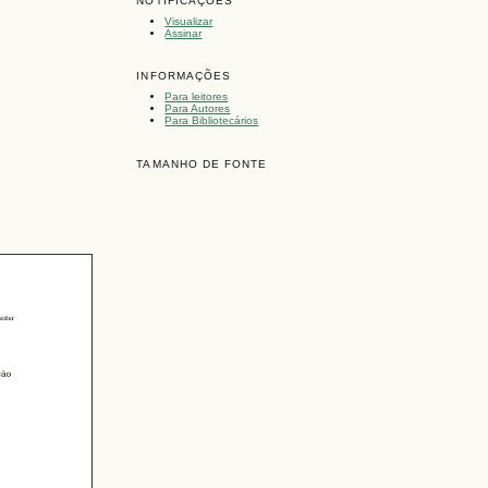
NOTIFICAÇÕES
Visualizar
Assinar
INFORMAÇÕES
Para leitores
Para Autores
Para Bibliotecários
TAMANHO DE FONTE