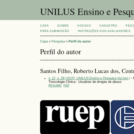
UNILUS Ensino e Pesqu
CAPA
SOBRE
ACESSO
CADASTRO
PES
PARA SUBMISSÃO
INSTRUÇÕES AOS AVALIADORES
Capa
>
Pesquisa
>
Perfil do autor
Perfil do autor
Santos Filho, Roberto Lucas dos, Cen
v. 12, n. 28 (2015): UNILUS Ensino e Pesquisa (jul./set.)
- 
Toxicologia Clínica - Usuários de drogas de abuso
RESUMO
PDF