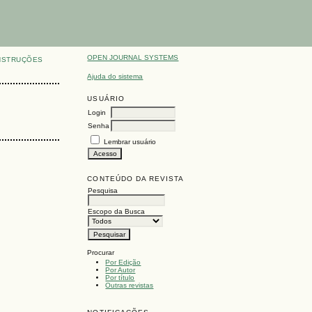
OPEN JOURNAL SYSTEMS
NSTRUÇÕES
Ajuda do sistema
USUÁRIO
Login
Senha
Lembrar usuário
CONTEÚDO DA REVISTA
Pesquisa
Escopo da Busca
Procurar
Por Edição
Por Autor
Por título
Outras revistas