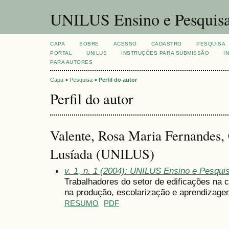
UNILUS Ensino e Pesquis
CAPA
SOBRE
ACESSO
CADASTRO
PESQUISA
PORTAL
UNILUS
INSTRUÇÕES PARA SUBMISSÃO
I
PARA AUTORES
Capa
>
Pesquisa
>
Perfil do autor
Perfil do autor
Valente, Rosa Maria Fernandes, 
Lusíada (UNILUS)
v. 1, n. 1 (2004): UNILUS Ensino e Pesquisa
Trabalhadores do setor de edificações na 
na produção, escolarização e aprendizage
RESUMO
PDF