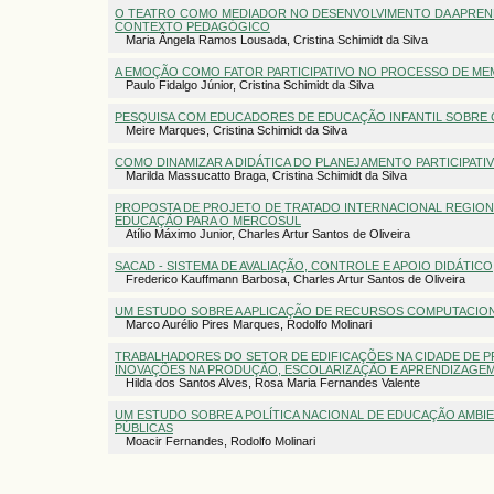
O TEATRO COMO MEDIADOR NO DESENVOLVIMENTO DA APRE
CONTEXTO PEDAGÓGICO
Maria Ângela Ramos Lousada, Cristina Schimidt da Silva
A EMOÇÃO COMO FATOR PARTICIPATIVO NO PROCESSO DE ME
Paulo Fidalgo Júnior, Cristina Schimidt da Silva
PESQUISA COM EDUCADORES DE EDUCAÇÃO INFANTIL SOBRE C
Meire Marques, Cristina Schimidt da Silva
COMO DINAMIZAR A DIDÁTICA DO PLANEJAMENTO PARTICIPATI
Marilda Massucatto Braga, Cristina Schimidt da Silva
PROPOSTA DE PROJETO DE TRATADO INTERNACIONAL REGIONA
EDUCAÇÃO PARA O MERCOSUL
Atílio Máximo Junior, Charles Artur Santos de Oliveira
SACAD - SISTEMA DE AVALIAÇÃO, CONTROLE E APOIO DIDÁTICO
Frederico Kauffmann Barbosa, Charles Artur Santos de Oliveira
UM ESTUDO SOBRE A APLICAÇÃO DE RECURSOS COMPUTACIO
Marco Aurélio Pires Marques, Rodolfo Molinari
TRABALHADORES DO SETOR DE EDIFICAÇÕES NA CIDADE DE P
INOVAÇÕES NA PRODUÇÃO, ESCOLARIZAÇÃO E APRENDIZAGE
Hilda dos Santos Alves, Rosa Maria Fernandes Valente
UM ESTUDO SOBRE A POLÍTICA NACIONAL DE EDUCAÇÃO AMBI
PÚBLICAS
Moacir Fernandes, Rodolfo Molinari