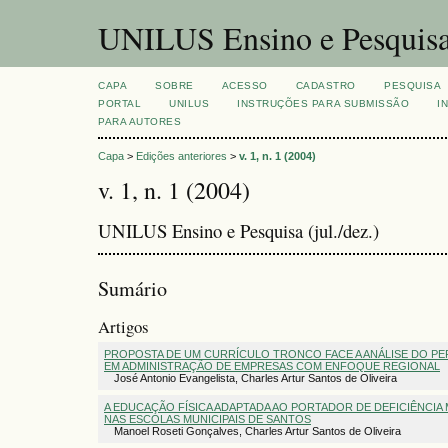
UNILUS Ensino e Pesquis
CAPA
SOBRE
ACESSO
CADASTRO
PESQUISA
PORTAL
UNILUS
INSTRUÇÕES PARA SUBMISSÃO
I
PARA AUTORES
Capa
>
Edições anteriores
>
v. 1, n. 1 (2004)
v. 1, n. 1 (2004)
UNILUS Ensino e Pesquisa (jul./dez.)
Sumário
Artigos
PROPOSTA DE UM CURRÍCULO TRONCO FACE A ANÁLISE DO PE
EM ADMINISTRAÇÃO DE EMPRESAS COM ENFOQUE REGIONAL
José Antonio Evangelista, Charles Artur Santos de Oliveira
A EDUCAÇÃO FÍSICA ADAPTADA AO PORTADOR DE DEFICIÊNCIA 
NAS ESCOLAS MUNICIPAIS DE SANTOS
Manoel Roseti Gonçalves, Charles Artur Santos de Oliveira