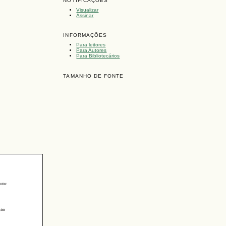
NOTIFICAÇÕES
Visualizar
Assinar
INFORMAÇÕES
Para leitores
Para Autores
Para Bibliotecários
TAMANHO DE FONTE