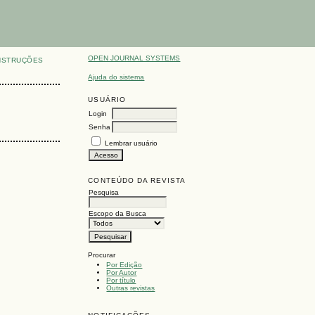
OPEN JOURNAL SYSTEMS
NSTRUÇÕES
Ajuda do sistema
USUÁRIO
Login
Senha
Lembrar usuário
CONTEÚDO DA REVISTA
Pesquisa
Escopo da Busca
Procurar
Por Edição
Por Autor
Por título
Outras revistas