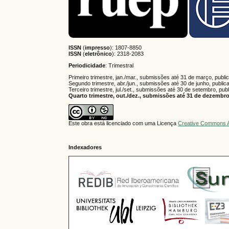
ISSN
(
impresso
): 1807-8850
ISSN
(
eletrônico
):
2318-2083
Periodicidade
: Trimestral
Primeiro trimestre, jan./mar., submissões até 31 de março, publi
Segundo trimestre, abr./jun., submissões até 30 de junho, public
Terceiro trimestre, jul./set., submissões até 30 de setembro, pub
Quarto trimestre, out./dez., submissões até 31 de dezembro,
Este obra está licenciado com uma Licença
Creative Commons A
Indexadores