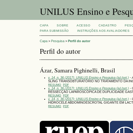
UNILUS Ensino e Pesqu
CAPA
SOBRE
ACESSO
CADASTRO
PES
PARA SUBMISSÃO
INSTRUÇÕES AOS AVALIADORES
Capa
>
Pesquisa
>
Perfil do autor
Perfil do autor
Ázar, Samara Pighinelli, Brasil
v. 14, n. 36 (2017): UNILUS Ensino e Pesquisa (jul./set.)
- 
SLING TRANSOBTURATÓRIO NO TRATAMENTO DA INC
RESUMO
PDF
v. 14, n. 36 (2017): UNILUS Ensino e Pesquisa (jul./set.)
- 
RESSECÇÃO LAPAROSCÓPICA DE DUPLICIDADE GASTR
RESUMO
PDF
v. 14, n. 36 (2017): UNILUS Ensino e Pesquisa (jul./set.)
- 
HIDROCELE ABDOMINOESCROTAL GIGANTE EM LACT
RESUMO
PDF