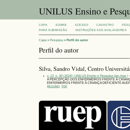
UNILUS Ensino e Pesqu
CAPA
SOBRE
ACESSO
CADASTRO
PES
PARA SUBMISSÃO
INSTRUÇÕES AOS AVALIADORES
Capa
>
Pesquisa
>
Perfil do autor
Perfil do autor
Silva, Sandro Vidal, Centro Universitá
v. 13, n. 30 (2016): UNILUS Ensino e Pesquisa (jan./mar.)
-
A PERCEPÇÃO DOS ENFERMEIROS FRENTE À CRIAN
ENFERMEIROS FRENTE À CRIANÇA DEFICIENTE AU
RESUMO
PDF