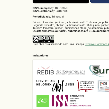
ISSN
(
impresso
): 1807-8850
ISSN
(
eletrônico
):
2318-2083
Periodicidade
: Trimestral
Primeiro trimestre, jan./mar., submissões até 31 de março, publi
Segundo trimestre, abr./jun., submissões até 30 de junho, public
Terceiro trimestre, jul./set., submissões até 30 de setembro, pub
Quarto trimestre, out./dez., submissões até 31 de dezembro,
Este obra está licenciado com uma Licença
Creative Commons A
Indexadores