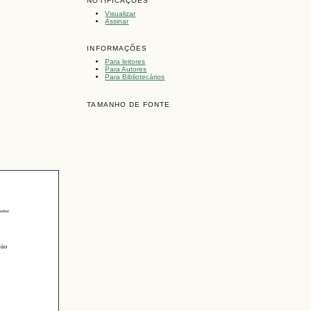
NOTIFICAÇÕES
Visualizar
Assinar
INFORMAÇÕES
Para leitores
Para Autores
Para Bibliotecários
TAMANHO DE FONTE