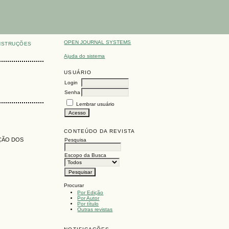
OPEN JOURNAL SYSTEMS
NSTRUÇÕES
Ajuda do sistema
USUÁRIO
Login
Senha
Lembrar usuário
CONTEÚDO DA REVISTA
ÇÃO DOS
Pesquisa
Escopo da Busca
Procurar
Por Edição
Por Autor
Por título
Outras revistas