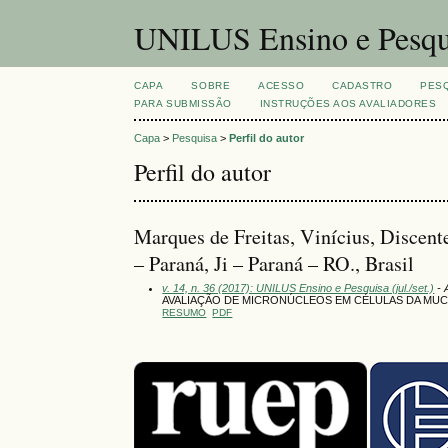
UNILUS Ensino e Pesqu
CAPA
SOBRE
ACESSO
CADASTRO
PES
PARA SUBMISSÃO
INSTRUÇÕES AOS AVALIADORES
Capa
>
Pesquisa
>
Perfil do autor
Perfil do autor
Marques de Freitas, Vinícius, Discent
– Paraná, Ji – Paraná – RO., Brasil
v. 14, n. 36 (2017): UNILUS Ensino e Pesquisa (jul./set.)
- 
AVALIAÇÃO DE MICRONÚCLEOS EM CÉLULAS DA MU
RESUMO
PDF