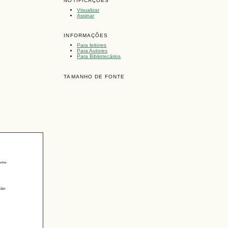
NOTIFICAÇÕES
Visualizar
Assinar
INFORMAÇÕES
Para leitores
Para Autores
Para Bibliotecários
TAMANHO DE FONTE