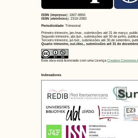
ISSN
(
impresso
): 1807-8850
ISSN
(
eletrônico
):
2318-2083
Periodicidade
: Trimestral
Primeiro trimestre, jan./mar., submissões até 31 de março, publi
Segundo trimestre, abr./jun., submissões até 30 de junho, public
Terceiro trimestre, jul./set., submissões até 30 de setembro, pub
Quarto trimestre, out./dez., submissões até 31 de dezembro,
Este obra está licenciado com uma Licença
Creative Commons A
Indexadores