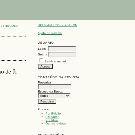
OPEN JOURNAL SYSTEMS
NSTRUÇÕES
Ajuda do sistema
USUÁRIO
Login
Senha
Lembrar usuário
o de Ji
CONTEÚDO DA REVISTA
Pesquisa
Escopo da Busca
Procurar
Por Edição
Por Autor
Por título
Outras revistas