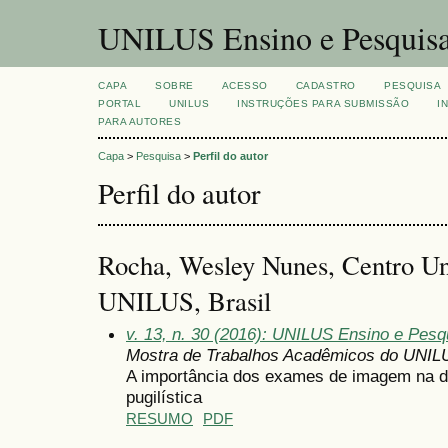
UNILUS Ensino e Pesquis
CAPA
SOBRE
ACESSO
CADASTRO
PESQUISA
PORTAL
UNILUS
INSTRUÇÕES PARA SUBMISSÃO
I
PARA AUTORES
Capa
>
Pesquisa
>
Perfil do autor
Perfil do autor
Rocha, Wesley Nunes, Centro Uni
UNILUS, Brasil
v. 13, n. 30 (2016): UNILUS Ensino e Pesqu
Mostra de Trabalhos Acadêmicos do UNIL
A importância dos exames de imagem na 
pugilística
RESUMO
PDF