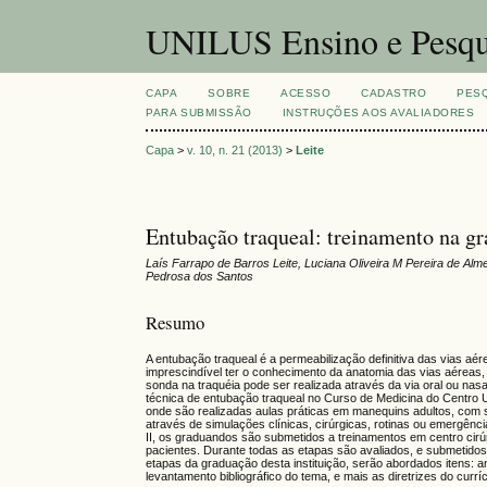
UNILUS Ensino e Pesqu
CAPA
SOBRE
ACESSO
CADASTRO
PES
PARA SUBMISSÃO
INSTRUÇÕES AOS AVALIADORES
Capa
>
v. 10, n. 21 (2013)
>
Leite
Entubação traqueal: treinamento na 
Laís Farrapo de Barros Leite, Luciana Oliveira M Pereira de Al
Pedrosa dos Santos
Resumo
A entubação traqueal é a permeabilização definitiva das vias aé
imprescindível ter o conhecimento da anatomia das vias aéreas, 
sonda na traquéia pode ser realizada através da via oral ou na
técnica de entubação traqueal no Curso de Medicina do Centro Uni
onde são realizadas aulas práticas em manequins adultos, com s
através de simulações clínicas, cirúrgicas, rotinas ou emergênci
II, os graduandos são submetidos a treinamentos em centro cir
pacientes. Durante todas as etapas são avaliados, e submetidos
etapas da graduação desta instituição, serão abordados itens: a
levantamento bibliográfico do tema, e mais as diretrizes do cur