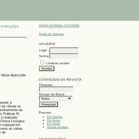
OPEN JOURNAL SYSTEMS
NSTRUÇÕES
Ajuda do sistema
USUÁRIO
Login
Senha
Lembrar usuário
, Maria Aparecida
CONTEÚDO DA REVISTA
Pesquisa
Escopo da Busca
queal, é
o da cânula ou
 treinamento da
Procurar
 Práticas III,
Por Edição
 é realizado
Por Autor
Clínica Cirúrgica
Por título
o traqueal em
Outras revistas
rante as várias
s de