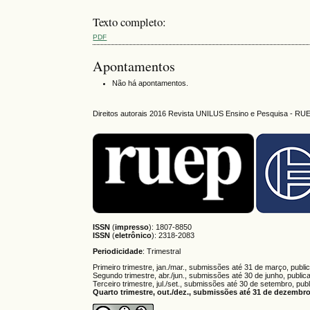
Texto completo:
PDF
Apontamentos
Não há apontamentos.
Direitos autorais 2016 Revista UNILUS Ensino e Pesquisa - RU
ISSN
(
impresso
): 1807-8850
ISSN
(
eletrônico
):
2318-2083
Periodicidade
: Trimestral
Primeiro trimestre, jan./mar., submissões até 31 de março, publi
Segundo trimestre, abr./jun., submissões até 30 de junho, public
Terceiro trimestre, jul./set., submissões até 30 de setembro, pub
Quarto trimestre, out./dez., submissões até 31 de dezembro,