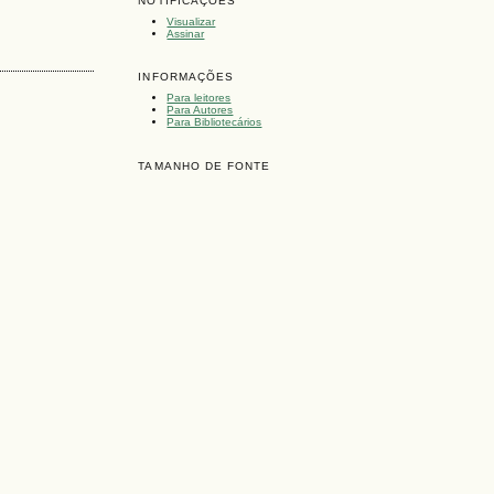
NOTIFICAÇÕES
Visualizar
Assinar
INFORMAÇÕES
Para leitores
Para Autores
Para Bibliotecários
TAMANHO DE FONTE