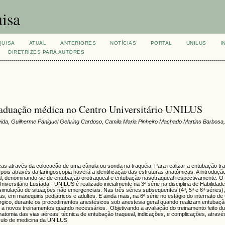
isa
QUISA
ATUAL
ANTERIORES
NOTÍCIAS
PORTAL
UNILUS
I
DIRETRIZES PARA AUTORES
graduação médica no Centro Universitário UNILUS
meida, Guilherme Paniguel Gehring Cardoso, Camila Maria Pinheiro Machado Martins Barbosa
reas através da colocação de uma cânula ou sonda na traquéia. Para realizar a entubação tra
pois através da laringoscopia haverá a identificação das estruturas anatômicas. A introduçã
sal, denominando-se de entubação orotraqueal e entubação nasotraqueal respectivamente. O
versitário Lusíada - UNILUS é realizado inicialmente na 3ª série na disciplina de Habilidades
imulação de situações não emergenciais. Nas três séries subseqüentes (4ª, 5ª e 6ª séries),
as, em manequins pediátricos e adultos. E ainda mais, na 6ª série no estágio do internato de 
úrgico, durante os procedimentos anestésicos sob anestesia geral quando realizam entubaçã
 a novos treinamentos quando necessários. Objetivando a avaliação do treinamento feito du
natomia das vias aéreas, técnica de entubação traqueal, indicações, e complicações, atravé
rículo de medicina da UNILUS.