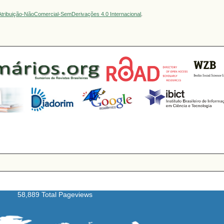
tribuição-NãoComercial-SemDerivações 4.0 Internacional
.
58,889 Total Pageviews