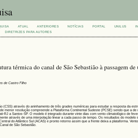
isa
QUISA
ATUAL
ANTERIORES
NOTÍCIAS
PORTAL
UNILUS
I
DIRETRIZES PARA AUTORES
utura térmica do canal de São Sebastião à passagem de
es de Castro Filho
o (CSS) através do aninhamento de três grades numéricas para estudar a resposta da estr
de de menor resolução compreende a Plataforma Continental Sudeste (PCSE) sendo que a de 
ti-RJ a Santos-SP. O modelo é integrado durante vinte dias com vento climatológico de feve
riamente através de uma interpolação linear a cada passo de tempo. Os resultados do modelo
ntral do Atlântico Sul (ACAS) e pronto retorno assim que a frente deixa a plataforma. Vent
Canal de São Sebastião.