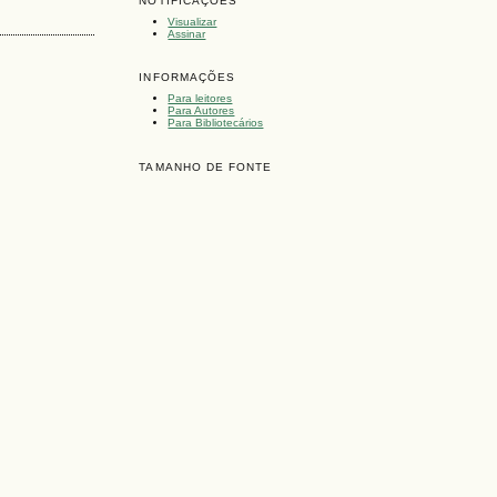
NOTIFICAÇÕES
Visualizar
Assinar
INFORMAÇÕES
Para leitores
Para Autores
Para Bibliotecários
TAMANHO DE FONTE