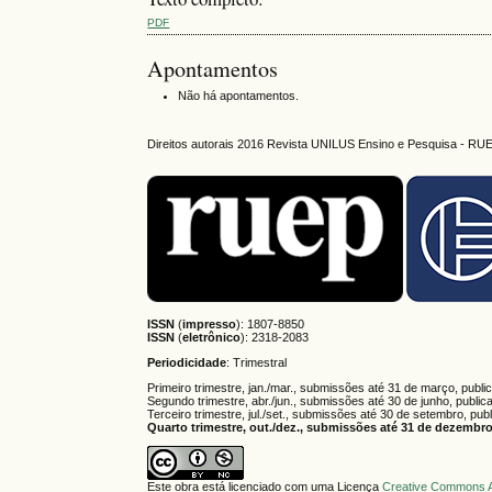
PDF
Apontamentos
Não há apontamentos.
Direitos autorais 2016 Revista UNILUS Ensino e Pesquisa - RU
ISSN
(
impresso
): 1807-8850
ISSN
(
eletrônico
):
2318-2083
Periodicidade
: Trimestral
Primeiro trimestre, jan./mar., submissões até 31 de março, publi
Segundo trimestre, abr./jun., submissões até 30 de junho, public
Terceiro trimestre, jul./set., submissões até 30 de setembro, pub
Quarto trimestre, out./dez., submissões até 31 de dezembro,
Este obra está licenciado com uma Licença
Creative Commons A