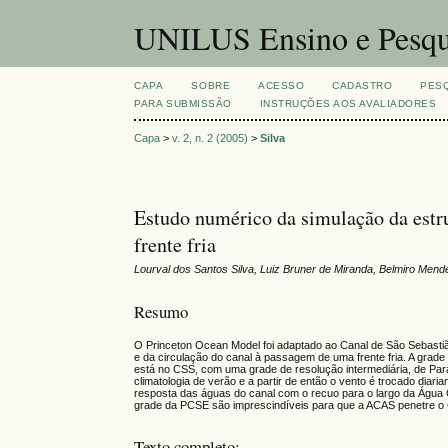
UNILUS Ensino e Pesqu
CAPA
SOBRE
ACESSO
CADASTRO
PES
PARA SUBMISSÃO
INSTRUÇÕES AOS AVALIADORES
Capa
>
v. 2, n. 2 (2005)
>
Silva
Estudo numérico da simulação da estr
frente fria
Lourval dos Santos Silva, Luiz Bruner de Miranda, Belmiro Mend
Resumo
O Princeton Ocean Model foi adaptado ao Canal de São Sebastiã
e da circulação do canal à passagem de uma frente fria. A gra
está no CSS, com uma grade de resolução intermediária, de Para
climatologia de verão e a partir de então o vento é trocado dia
resposta das águas do canal com o recuo para o largo da Água Ce
grade da PCSE são imprescindíveis para que a ACAS penetre o 
Texto completo: