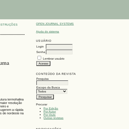
OPEN JOURNAL SYSTEMS
NSTRUÇÕES
Ajuda do sistema
USUÁRIO
Login
Senha
Lembrar usuário
 uma
CONTEÚDO DA REVISTA
Pesquisa
Escopo da Busca
utura termohalina
maior resolução
Procurar
reiro e
Por Edição
 sugerem a rápida
Por Autor
os de nordeste na
Por título
Outras revistas