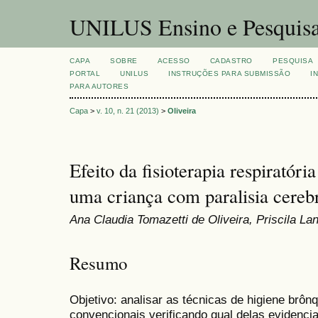
UNILUS Ensino e Pesquis
CAPA
SOBRE
ACESSO
CADASTRO
PESQUISA
PORTAL
UNILUS
INSTRUÇÕES PARA SUBMISSÃO
I
PARA AUTORES
Capa
>
v. 10, n. 21 (2013)
>
Oliveira
Efeito da fisioterapia respiratór
uma criança com paralisia cerebr
Ana Claudia Tomazetti de Oliveira, Priscila Lanz
Resumo
Objetivo: analisar as técnicas de higiene brôn
convencionais verificando qual delas evidenci