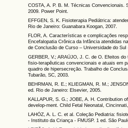
COSTA, A. P. B. M. Técnicas Convencionais. Sã
2009. Power Point.
EFFGEN, S. K. Fisioterapia Pediátrica: atend
Rio de Janeiro: Guanabara Koogan, 2007.
FLOR, A. Características e complicações respi
Encefalopatia Crônica da Infância atendidas 
de Conclusão de Curso – Universidade do Sul 
GERBER, V.; ARAÚJO, J. C. de O. Efeitos do t
fisio-terapêuticas convencionais e atuais em p
quadro de hipersecreção. Trabalho de Conclusã
Tubarão, SC, 2003.
BEHRMAN, R. E.; KLIEGMAN, R. M.; JENSON, H
ed. Rio de Janeiro: Elsevier, 2005.
KALLAPUR, S. G.; JOBE, A. H. Contribution of 
develop-ment. Child Fetal Neonatal, Cincinnati
LAHÓZ, A. L. C. et al. Coleção Pediatria: fisio
- Instituto da Criança - FMUSP. 1 ed. São Pau