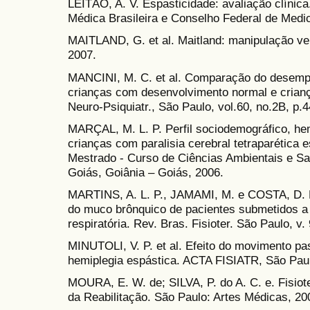
LEITÃO, A. V. Espasticidade: avaliação clínica
Médica Brasileira e Conselho Federal de Medic
MAITLAND, G. et al. Maitland: manipulação vert
2007.
MANCINI, M. C. et al. Comparação do desempe
crianças com desenvolvimento normal e criança
Neuro-Psiquiatr., São Paulo, vol.60, no.2B, p.4
MARÇAL, M. L. P. Perfil sociodemográfico, he
crianças com paralisia cerebral tetraparética e
Mestrado - Curso de Ciências Ambientais e Sa
Goiás, Goiânia – Goiás, 2006.
MARTINS, A. L. P., JAMAMI, M. e COSTA, D. E
do muco brônquico de pacientes submetidos a t
respiratória. Rev. Bras. Fisioter. São Paulo, v. 
MINUTOLI, V. P. et al. Efeito do movimento pas
hemiplegia espástica. ACTA FISIATR, São Paul
MOURA, E. W. de; SILVA, P. do A. C. e. Fisiot
da Reabilitação. São Paulo: Artes Médicas, 20