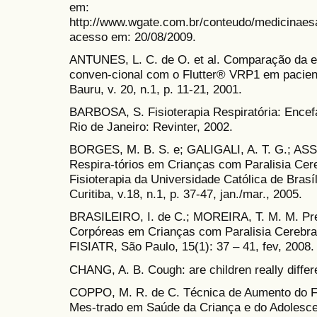
em:
http://www.wgate.com.br/conteudo/medicinaes
acesso em: 20/08/2009.
ANTUNES, L. C. de O. et al. Comparação da efic
conven-cional com o Flutter® VRP1 em pacient
Bauru, v. 20, n.1, p. 11-21, 2001.
BARBOSA, S. Fisioterapia Respiratória: Encefa
Rio de Janeiro: Revinter, 2002.
BORGES, M. B. S. e; GALIGALI, A. T. G.; ASSA
Respira-tórios em Crianças com Paralisia Cere
Fisioterapia da Universidade Católica de Brasí
Curitiba, v.18, n.1, p. 37-47, jan./mar., 2005.
BRASILEIRO, I. de C.; MOREIRA, T. M. M. Pre
Corpóreas em Crianças com Paralisia Cerebral
FISIATR, São Paulo, 15(1): 37 – 41, fev, 2008.
CHANG, A. B. Cough: are children really differ
COPPO, M. R. de C. Técnica de Aumento do Fl
Mes-trado em Saúde da Criança e do Adolesc