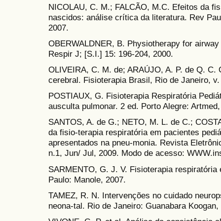
NICOLAU, C. M.; FALCÃO, M.C. Efeitos da fisi
nascidos: análise crítica da literatura. Rev Pau
2007.
OBERWALDNER, B. Physiotherapy for airway cl
Respir J; [S.I.] 15: 196-204, 2000.
OLIVEIRA, C. M. de; ARAÚJO, A. P. de Q. C. 
cerebral. Fisioterapia Brasil, Rio de Janeiro, v
POSTIAUX, G. Fisioterapia Respiratória Pediát
ausculta pulmonar. 2 ed. Porto Alegre: Artmed,
SANTOS, A. de G.; NETO, M. L. de C.; COSTA,
da fisio-terapia respiratória em pacientes pedi
apresentados na pneu-monia. Revista Eletrônica 
n.1, Jun/ Jul, 2009. Modo de acesso: WWW.ins
SARMENTO, G. J. V. Fisioterapia respiratória 
Paulo: Manole, 2007.
TAMEZ, R. N. Intervenções no cuidado neurop
neona-tal. Rio de Janeiro: Guanabara Koogan,