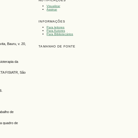
NOTIFICAÇÕES
Visualizar
Assinar
INFORMAÇÕES
Para leitores
Para Autores
Para Bibliotecários
ita, Bauru, v. 20,
TAMANHO DE FONTE
ioterapia da
ACTA FISIATR, São
6.
abalho de
ta quadro de