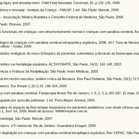
g injury and develop-ment. Child Fetal Neonatal, Cincinnati, 91, p.132-135, 2006.
iátrica e neonatal - Instituto da Criança - FMUSP. 1 ed. São Paulo: Manole, 2009.
es – Associação Médica Brasileira e Conselho Federal de Medicina, São Paulo, 2006.
aulo: Elsevier, 2007.
funcionais em crianças com desenvolvimento normal e crianças com paralisia cerebral. Ar
ógico de crianças com paralisia cerebral tetraparética espástica. 2006. 44 f. Tese de Mestr
oiânia – Goiás, 2006.
des reológicas do muco brônquico de pacientes submetidos a técnicas de fisioterapia respi
cinético na hemiplegia espástica. ACTA FISIATR, São Paulo, 14(3): 142-148, 2007.
ínicos e Práticos da Reabilitação. São Paulo: Artes Médicas, 2005.
a em recém-nascidos: análise crítica da literatura. Rev Paul Pediatria, São Paulo, 25(1):72-
ics. Eur Respir J; [S.I.] 15: 196-204, 2000.
om paralisia cerebral. Fisioterapia Brasil, Rio de Janeiro, v. 8, n. 3, p.183-187, 15 maio, 2
guiado por ausculta pulmonar. 2 ed. Porto Alegre: Artmed, 2004.
ise do impacto da fisio-terapia respiratória em pacientes pediátricos com sinais clínicos a
, n.1, Jun/ Jul, 2009. Modo de acesso: WWW.inspirar.com.br.
natologia. São Paulo: Manole, 2007.
aturo: UTI neona-tal. Rio de Janeiro: Guanabara Koogan, 2009.
e deglutição em crianças com paralisia cerebral tetraplégica espástica. Rev CEFAC, São Paul