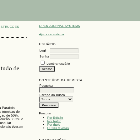
OPEN JOURNAL SYSTEMS
NSTRUÇÕES
Ajuda do sistema
USUÁRIO
Login
Senha
Lembrar usuário
studo de
CONTEÚDO DA REVISTA
Pesquisa
Escopo da Busca
 Paralisia
s técnicas de
Procurar
ução de 50%,
Por Edição
redução 33,3% e
Por Autor
scular.
Por título
cionais tiveram
Outras revistas