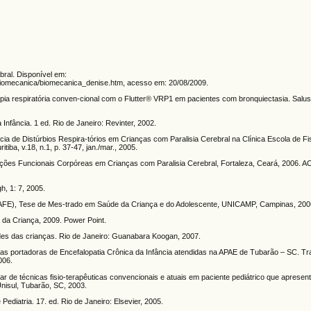
bral. Disponível em:
/biomecanica/biomecanica_denise.htm, acesso em: 20/08/2009.
pia respiratória conven-cional com o Flutter® VRP1 em pacientes com bronquiectasia. Salusv
Infância. 1 ed. Rio de Janeiro: Revinter, 2002.
a de Distúrbios Respira-tórios em Crianças com Paralisia Cerebral na Clínica Escola de Fis
tiba, v.18, n.1, p. 37-47, jan./mar., 2005.
ações Funcionais Corpóreas em Crianças com Paralisia Cerebral, Fortaleza, Ceará, 2006. 
h, 1: 7, 2005.
(AFE), Tese de Mes-trado em Saúde da Criança e do Adolescente, UNICAMP, Campinas, 200
 da Criança, 2009. Power Point.
des das crianças. Rio de Janeiro: Guanabara Koogan, 2007.
ças portadoras de Encefalopatia Crônica da Infância atendidas na APAE de Tubarão – SC. Tr
006.
r de técnicas fisio-terapêuticas convencionais e atuais em paciente pediátrico que apresen
nisul, Tubarão, SC, 2003.
iatria. 17. ed. Rio de Janeiro: Elsevier, 2005.