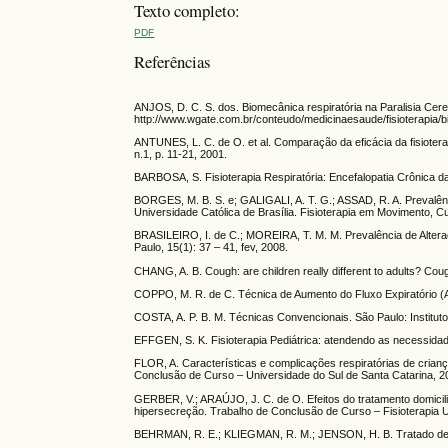
Texto completo:
PDF
Referências
ANJOS, D. C. S. dos. Biomecânica respiratória na Paralisia Cere
http://www.wgate.com.br/conteudo/medicinaesaude/fisioterapia
ANTUNES, L. C. de O. et al. Comparação da eficácia da fisiotera
n.1, p. 11-21, 2001.
BARBOSA, S. Fisioterapia Respiratória: Encefalopatia Crônica da 
BORGES, M. B. S. e; GALIGALI, A. T. G.; ASSAD, R. A. Prevalênci
Universidade Católica de Brasília. Fisioterapia em Movimento, Curi
BRASILEIRO, I. de C.; MOREIRA, T. M. M. Prevalência de Alter
Paulo, 15(1): 37 – 41, fev, 2008.
CHANG, A. B. Cough: are children really different to adults? Coug
COPPO, M. R. de C. Técnica de Aumento do Fluxo Expiratório 
COSTA, A. P. B. M. Técnicas Convencionais. São Paulo: Instituto
EFFGEN, S. K. Fisioterapia Pediátrica: atendendo as necessida
FLOR, A. Características e complicações respiratórias de crian
Conclusão de Curso – Universidade do Sul de Santa Catarina, 2
GERBER, V.; ARAÚJO, J. C. de O. Efeitos do tratamento domicilia
hipersecreção. Trabalho de Conclusão de Curso – Fisioterapia U
BEHRMAN, R. E.; KLIEGMAN, R. M.; JENSON, H. B. Tratado de Ped