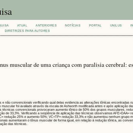
isa
QUISA
ATUAL
ANTERIORES
NOTÍCIAS
PORTAL
UNILUS
I
DIRETRIZES PARA AUTORES
 tônus muscular de uma criança com paralisia cerebral: e
is e não convencionais verificando qual delas evidencia as alterações tônicas encontradas na
s muscular foi avaliado através da escala de Ashworth modificada antes e após aplicação da
: as técnicas convencionais provocaram aumento tônico de 50% dos grupos musculares, red
ção de 33,3%. Verificando a seqüência de aplicação das técnicas observamos AFE+DAA= 
= redução 25% e aumento 50%; VC+TP= redução 33,3% e não aumentou nenhum grupo mu
ionais aumentaram o tônus muscular de forma igual, em relação à redução tônica, as conven
ação das técnicas.