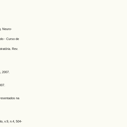
q. Neuro-
ado - Curso de
ratória. Rev.
5, 2007.
007.
presentados na
o, v.9, n.4, 504-