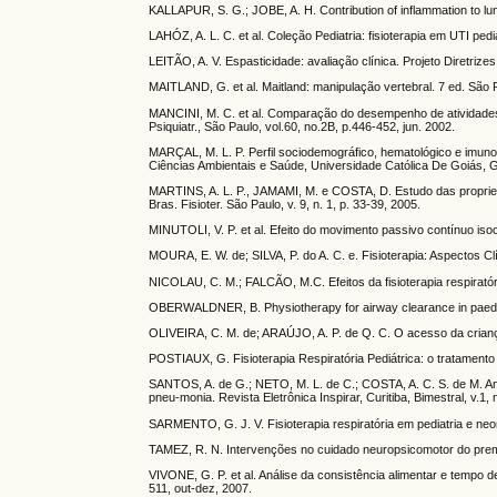
KALLAPUR, S. G.; JOBE, A. H. Contribution of inflammation to lun
LAHÓZ, A. L. C. et al. Coleção Pediatria: fisioterapia em UTI ped
LEITÃO, A. V. Espasticidade: avaliação clínica. Projeto Diretriz
MAITLAND, G. et al. Maitland: manipulação vertebral. 7 ed. São P
MANCINI, M. C. et al. Comparação do desempenho de atividades 
Psiquiatr., São Paulo, vol.60, no.2B, p.446-452, jun. 2002.
MARÇAL, M. L. P. Perfil sociodemográfico, hematológico e imunol
Ciências Ambientais e Saúde, Universidade Católica De Goiás, G
MARTINS, A. L. P., JAMAMI, M. e COSTA, D. Estudo das proprieda
Bras. Fisioter. São Paulo, v. 9, n. 1, p. 33-39, 2005.
MINUTOLI, V. P. et al. Efeito do movimento passivo contínuo iso
MOURA, E. W. de; SILVA, P. do A. C. e. Fisioterapia: Aspectos Cl
NICOLAU, C. M.; FALCÃO, M.C. Efeitos da fisioterapia respiratóri
OBERWALDNER, B. Physiotherapy for airway clearance in paediatr
OLIVEIRA, C. M. de; ARAÚJO, A. P. de Q. C. O acesso da criança c
POSTIAUX, G. Fisioterapia Respiratória Pediátrica: o tratamento 
SANTOS, A. de G.; NETO, M. L. de C.; COSTA, A. C. S. de M. Anal
pneu-monia. Revista Eletrônica Inspirar, Curitiba, Bimestral, v.1
SARMENTO, G. J. V. Fisioterapia respiratória em pediatria e neo
TAMEZ, R. N. Intervenções no cuidado neuropsicomotor do prem
VIVONE, G. P. et al. Análise da consistência alimentar e tempo d
511, out-dez, 2007.