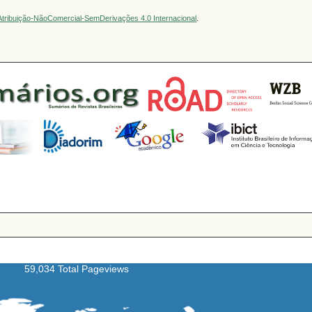
tribuição-NãoComercial-SemDerivações 4.0 Internacional
.
59,034 Total Pageviews