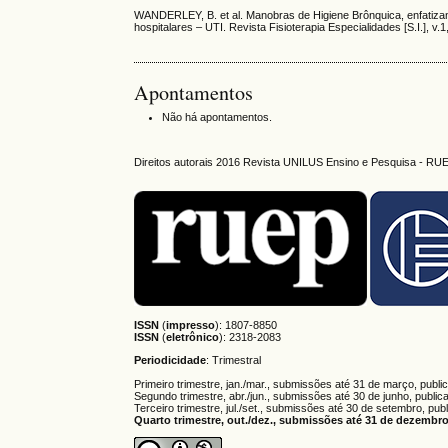
WANDERLEY, B. et al. Manobras de Higiene Brônquica, enfatizan
hospitalares – UTI. Revista Fisioterapia Especialidades [S.I.], v.1
Apontamentos
Não há apontamentos.
Direitos autorais 2016 Revista UNILUS Ensino e Pesquisa - RU
ISSN
(
impresso
): 1807-8850
ISSN
(
eletrônico
):
2318-2083
Periodicidade
: Trimestral
Primeiro trimestre, jan./mar., submissões até 31 de março, publi
Segundo trimestre, abr./jun., submissões até 30 de junho, public
Terceiro trimestre, jul./set., submissões até 30 de setembro, pub
Quarto trimestre, out./dez., submissões até 31 de dezembro,