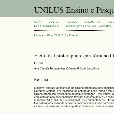
UNILUS Ensino e Pesqu
CAPA
SOBRE
ACESSO
CADASTRO
PES
PARA SUBMISSÃO
INSTRUÇÕES AOS AVALIADORES
Capa
>
v. 10, n. 21 (2013)
>
Oliveira
Efeito da fisioterapia respiratória no
caso
Ana Claudia Tomazetti de Oliveira, Priscila Lanzillotta
Resumo
Objetivo: analisar as técnicas de higiene brônquica convenciona
Cerebral. Método: Foi realizado um estudo de caso, onde o tônu
higiene brônquica, verificando se houve alteração. Resultados
enquanto as não convencionais tiveram aumento de 50% e redu
aumento 25%; DAA+AFE= redução 8,3% e aumento 50%; TP+VC
Considerações finais: As técnicas convencionais e não convenc
melhores resultados, sendo importante também a ordem de aplic