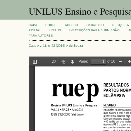
UNILUS Ensino e Pesquis
CAPA
SOBRE
ACESSO
CADASTRO
PESQUISA
PORTAL
UNILUS
INSTRUÇÕES PARA SUBMISSÃO
I
PARA AUTORES
Capa
>
v. 11, n. 23 (2014)
>
de Souza