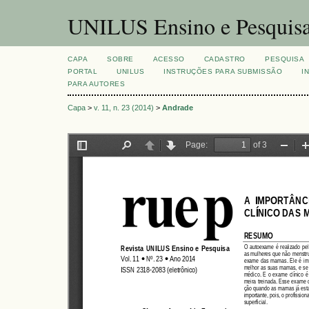
UNILUS Ensino e Pesquis
CAPA
SOBRE
ACESSO
CADASTRO
PESQUISA
PORTAL
UNILUS
INSTRUÇÕES PARA SUBMISSÃO
I
PARA AUTORES
Capa
>
v. 11, n. 23 (2014)
>
Andrade