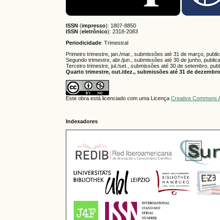
ISSN
(
impresso
): 1807-8850
ISSN
(
eletrônico
):
2318-2083
Periodicidade
: Trimestral
Primeiro trimestre, jan./mar., submissões até 31 de março, publi
Segundo trimestre, abr./jun., submissões até 30 de junho, public
Terceiro trimestre, jul./set., submissões até 30 de setembro, pub
Quarto trimestre, out./dez., submissões até 31 de dezembro,
Este obra está licenciado com uma Licença
Creative Commons A
Indexadores