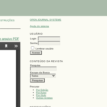
OPEN JOURNAL SYSTEMS
NSTRUÇÕES
Ajuda do sistema
USUÁRIO
e arquivo PDF
Login
Senha
Lembrar usuário
CONTEÚDO DA REVISTA
Pesquisa
Escopo da Busca
Procurar
Por Edição
Por Autor
Por título
Outras revistas