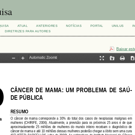
isa
QUISA
ATUAL
ANTERIORES
NOTÍCIAS
PORTAL
UNILUS
I
DIRETRIZES PARA AUTORES
Baixar est