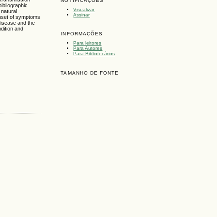
NOTIFICAÇÕES
ibliographic
Visualizar
natural
Assinar
 onset of symptoms
 disease and the
ndition and
INFORMAÇÕES
Para leitores
Para Autores
Para Bibliotecários
TAMANHO DE FONTE