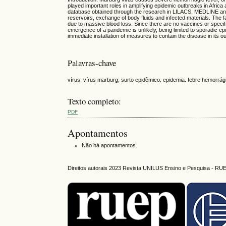
played important roles in amplifying epidemic outbreaks in Afri
database obtained through the research in LILACS, MEDLINE and
reservoirs, exchange of body fluids and infected materials. The 
due to massive blood loss. Since there are no vaccines or specifi
emergence of a pandemic is unlikely, being limited to sporadic epid
immediate installation of measures to contain the disease in its ou
Palavras-chave
vírus. vírus marburg; surto epidêmico. epidemia. febre hemorrág
Texto completo:
PDF
Apontamentos
Não há apontamentos.
Direitos autorais 2023 Revista UNILUS Ensino e Pesquisa - RU