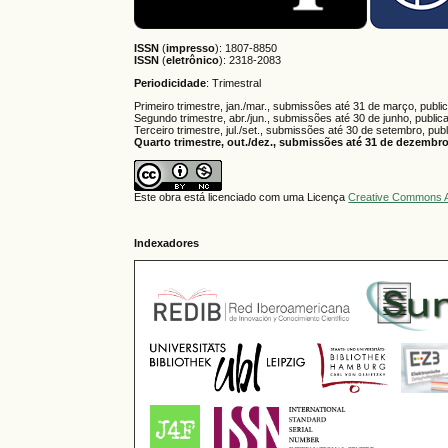
ISSN
(
impresso
): 1807-8850
ISSN
(
eletrônico
):
2318-2083
Periodicidade
: Trimestral
Primeiro trimestre, jan./mar., submissões até 31 de março, publi
Segundo trimestre, abr./jun., submissões até 30 de junho, public
Terceiro trimestre, jul./set., submissões até 30 de setembro, pub
Quarto trimestre, out./dez., submissões até 31 de dezembro,
Este obra está licenciado com uma Licença
Creative Commons A
Indexadores