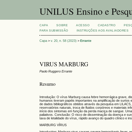
UNILUS Ensino e Pesqu
CAPA
SOBRE
ACESSO
CADASTRO
PES
PARA SUBMISSÃO
INSTRUÇÕES AOS AVALIADORES
Capa
>
v. 20, n. 58 (2023)
>
Errante
VIRUS MARBURG
Paolo Ruggero Errante
Resumo
Introdução: O vírus Marburg causa febre hemorrágica grave, di
humanos tiveram papéis importantes na amplificação de surtos e
de dados bibliográficos obtidos através da pesquisa em LILACS
reservatórios naturais, troca de fluidos corpóreos e materiais i
início dos sintomas em função da perda maciça de sangue. Uma 
paliativos. Conclusão: O risco de disseminação da doença e sur
taxa de letalidade do vírus, rápido avanço do quadro clínico e
MARBURG VÍRUS
Introduction: Marburg virus causes severe hemorrhagic fever, o