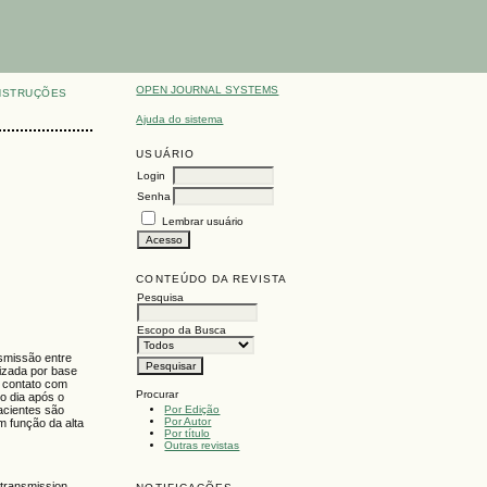
OPEN JOURNAL SYSTEMS
NSTRUÇÕES
Ajuda do sistema
USUÁRIO
Login
Senha
Lembrar usuário
CONTEÚDO DA REVISTA
Pesquisa
Escopo da Busca
smissão entre
lizada por base
o contato com
Procurar
no dia após o
Por Edição
acientes são
Por Autor
m função da alta
Por título
Outras revistas
 transmission