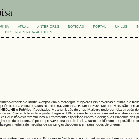
isa
QUISA
ATUAL
ANTERIORES
NOTÍCIAS
PORTAL
UNILUS
I
DIRETRIZES PARA AUTORES
sfunção orgânica e morte. A exposição a morcegos frugívoros em cavernas e minas e a tran
pidêmicos na África e casos restritos na Alemanha, Holanda, EUA. Método: A revisão foi rea
, MEDLINE e PubMed. Resultados: A transmissão do vírus Marburg pode ser feita através d
nfectados. A taxa de letalidade pode chegar a 88%, e a morte pode ocorrer entre o oitavo e no
vez que não existem vacinas ou tratamento específico contra a doença, os cuidados dos p
gimento de pandemia é pouco provável, estando limitado a surtos epidêmicos esporádicos e
 instalação imediata de medidas de contenção da doença em seus focos de origem.
rgan dysfunction, and death. Exposure to fruit bats in caves and mines and human-to-human