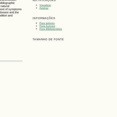
NOTIFICAÇÕES
ibliographic
Visualizar
natural
Assinar
 onset of symptoms
 disease and the
ndition and
INFORMAÇÕES
Para leitores
Para Autores
Para Bibliotecários
TAMANHO DE FONTE