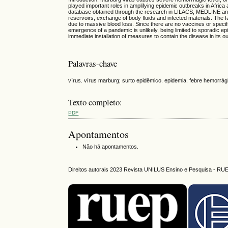
played important roles in amplifying epidemic outbreaks in Afri
database obtained through the research in LILACS, MEDLINE and
reservoirs, exchange of body fluids and infected materials. The 
due to massive blood loss. Since there are no vaccines or specifi
emergence of a pandemic is unlikely, being limited to sporadic epid
immediate installation of measures to contain the disease in its ou
Palavras-chave
vírus. vírus marburg; surto epidêmico. epidemia. febre hemorrág
Texto completo:
PDF
Apontamentos
Não há apontamentos.
Direitos autorais 2023 Revista UNILUS Ensino e Pesquisa - RU