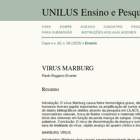
UNILUS Ensino e Pesqu
CAPA
SOBRE
ACESSO
CADASTRO
PES
PARA SUBMISSÃO
INSTRUÇÕES AOS AVALIADORES
Capa
>
v. 20, n. 58 (2023)
>
Errante
VIRUS MARBURG
Paolo Ruggero Errante
Resumo
Introdução: O vírus Marburg causa febre hemorrágica grave, di
humanos tiveram papéis importantes na amplificação de surtos e
de dados bibliográficos obtidos através da pesquisa em LILACS
reservatórios naturais, troca de fluidos corpóreos e materiais i
início dos sintomas em função da perda maciça de sangue. Uma 
paliativos. Conclusão: O risco de disseminação da doença e sur
taxa de letalidade do vírus, rápido avanço do quadro clínico e
MARBURG VÍRUS
Introduction: Marburg virus causes severe hemorrhagic fever, o