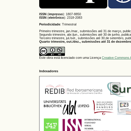
ISSN
(
impresso
): 1807-8850
ISSN
(
eletrônico
):
2318-2083
Periodicidade
: Trimestral
Primeiro trimestre, jan./mar., submissões até 31 de março, publi
Segundo trimestre, abr./jun., submissões até 30 de junho, public
Terceiro trimestre, jul./set., submissões até 30 de setembro, pub
Quarto trimestre, out./dez., submissões até 31 de dezembro,
Este obra está licenciado com uma Licença
Creative Commons A
Indexadores