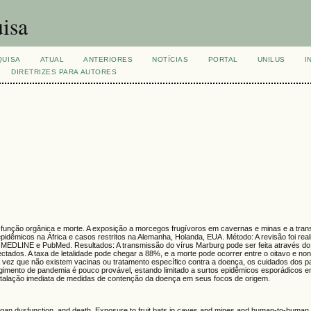
isa
QUISA
ATUAL
ANTERIORES
NOTÍCIAS
PORTAL
UNILUS
I
DIRETRIZES PARA AUTORES
sfunção orgânica e morte. A exposição a morcegos frugívoros em cavernas e minas e a tran
pidêmicos na África e casos restritos na Alemanha, Holanda, EUA. Método: A revisão foi rea
, MEDLINE e PubMed. Resultados: A transmissão do vírus Marburg pode ser feita através d
nfectados. A taxa de letalidade pode chegar a 88%, e a morte pode ocorrer entre o oitavo e no
vez que não existem vacinas ou tratamento específico contra a doença, os cuidados dos p
gimento de pandemia é pouco provável, estando limitado a surtos epidêmicos esporádicos e
 instalação imediata de medidas de contenção da doença em seus focos de origem.
rgan dysfunction, and death. Exposure to fruit bats in caves and mines and human-to-human