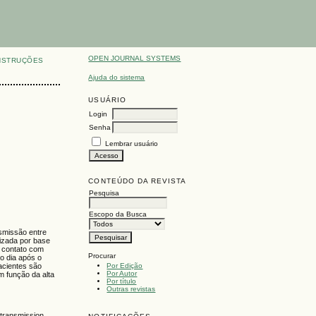
OPEN JOURNAL SYSTEMS
NSTRUÇÕES
Ajuda do sistema
USUÁRIO
Login
Senha
Lembrar usuário
CONTEÚDO DA REVISTA
Pesquisa
Escopo da Busca
smissão entre
lizada por base
o contato com
Procurar
no dia após o
Por Edição
acientes são
Por Autor
m função da alta
Por título
Outras revistas
 transmission