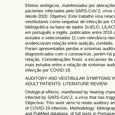
Efeitos otológicos, manifestados por alteraçõ
pacientes infectados pelo SARS-CoV-2, víru
desde 2020. Objetivo: Este trabalho visa relac
vestibulares como sequelas de infecção por C
bibliográfica na base de dados SciELO, LILA
em português e inglês, publicados entre 2016
estudos e selecionados 11 com relevância nest
evidenciaram relação entre audição, zumbido,
Foram apresentados perdas e sintomas auditiv
diagnosticados com o coronavírus, porém há
relação. Considerações finais: a escassez de a
mais estudos entre a relação de sintomas audit
infecção por COVID-19.
AUDITORY AND VESTIBULAR SYMPTOMS IN
ADULT PATIENTS: LITERATURE REVIEW
Otological effects, manifested by hearing chang
infected by SARS-CoV-2, a virus that has trig
Objective: This work aims to relate auditory 
of COVID-19 infection. Methodology: bibliogra
and PubMed database, of full texts in Portugu