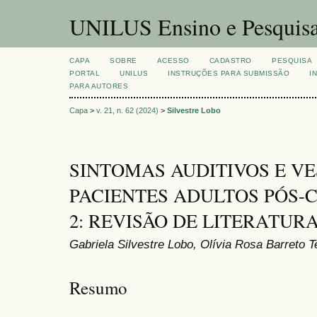
UNILUS Ensino e Pesquis
CAPA
SOBRE
ACESSO
CADASTRO
PESQUISA
PORTAL
UNILUS
INSTRUÇÕES PARA SUBMISSÃO
I
PARA AUTORES
Capa
>
v. 21, n. 62 (2024)
>
Silvestre Lobo
SINTOMAS AUDITIVOS E V
PACIENTES ADULTOS PÓS-C
2: REVISÃO DE LITERATUR
Gabriela Silvestre Lobo, Olívia Rosa Barreto T
Resumo