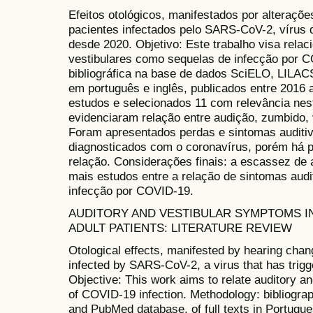
Efeitos otológicos, manifestados por alteraçõ
pacientes infectados pelo SARS-CoV-2, víru
desde 2020. Objetivo: Este trabalho visa relac
vestibulares como sequelas de infecção por C
bibliográfica na base de dados SciELO, LILA
em português e inglês, publicados entre 2016
estudos e selecionados 11 com relevância nest
evidenciaram relação entre audição, zumbido,
Foram apresentados perdas e sintomas auditiv
diagnosticados com o coronavírus, porém há
relação. Considerações finais: a escassez de a
mais estudos entre a relação de sintomas audit
infecção por COVID-19.
AUDITORY AND VESTIBULAR SYMPTOMS IN
ADULT PATIENTS: LITERATURE REVIEW
Otological effects, manifested by hearing chang
infected by SARS-CoV-2, a virus that has trig
Objective: This work aims to relate auditory 
of COVID-19 infection. Methodology: bibliogra
and PubMed database, of full texts in Portugu