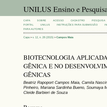
UNILUS Ensino e Pesquis
CAPA
SOBRE
ACESSO
CADASTRO
PESQUISA
PORTAL
UNILUS
INSTRUÇÕES PARA SUBMISSÃO
I
PARA AUTORES
Capa
>
v. 12, n. 28 (2015)
>
Campos Maia
BIOTECNOLOGIA APLICADA
GÊNICA E NO DESENVOLVI
GÊNICAS
Beatriz Rapoport Campos Maia, Camila Nascim
Pinheiro, Mariana Sardinha Bueno, Soumaya M
Cleide Barbieri de Souza