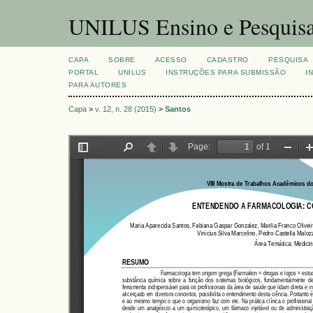
UNILUS Ensino e Pesquis
CAPA
SOBRE
ACESSO
CADASTRO
PESQUISA
PORTAL
UNILUS
INSTRUÇÕES PARA SUBMISSÃO
I
PARA AUTORES
Capa
>
v. 12, n. 28 (2015)
>
Santos