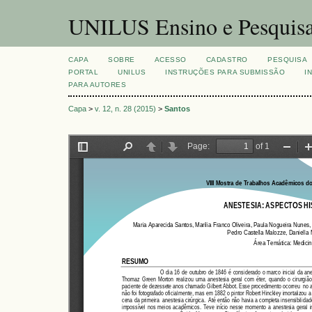
UNILUS Ensino e Pesquis
CAPA
SOBRE
ACESSO
CADASTRO
PESQUISA
PORTAL
UNILUS
INSTRUÇÕES PARA SUBMISSÃO
I
PARA AUTORES
Capa
>
v. 12, n. 28 (2015)
>
Santos