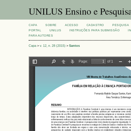
UNILUS Ensino e Pesquis
CAPA
SOBRE
ACESSO
CADASTRO
PESQUISA
PORTAL
UNILUS
INSTRUÇÕES PARA SUBMISSÃO
I
PARA AUTORES
Capa
>
v. 12, n. 28 (2015)
>
Santos