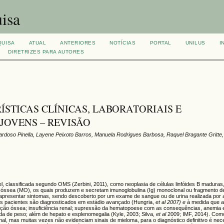
isa
QUISA
ATUAL
ANTERIORES
NOTÍCIAS
PORTAL
UNILUS
I
DIRETRIZES PARA AUTORES
STICAS CLÍNICAS, LABORATORIAIS E
JOVENS – REVISÃO
Cardoso Pinella, Layene Peixoto Barros, Manuela Rodrigues Barbosa, Raquel Bragante Gritte
l, classificada segundo OMS (Zerbini, 2011), como neoplasia de células linfóides B maduras
la óssea (MO), os quais produzem e secretam imunoglobulina (Ig) monoclonal ou fragmento
 apresentar sintomas, sendo descoberto por um exame de sangue ou de urina realizada por 
os pacientes são diagnosticados em estádio avançado (Hungria,
et al 2007) e
à medida que a
ição óssea; insuficiência renal; supressão da hematopoese com as consequências, anemia 
da de peso; além de hepato e esplenomegalia (Kyle, 2003; Silva,
et al
2009; IMF, 2014). Com
 mas muitas vezes não evidenciam sinais de mieloma, para o diagnóstico definitivo é nec