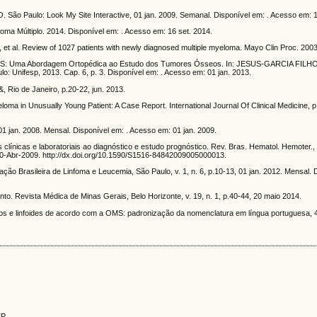
aulo: Look My Site Interactive, 01 jan. 2009. Semanal. Disponível em: . Acesso em: 1
últiplo. 2014. Disponível em: . Acesso em: 16 set. 2014.
et al. Review of 1027 patients with newly diagnosed multiple myeloma. Mayo Clin Proc. 2003
 Uma Abordagem Ortopédica ao Estudo dos Tumores Ósseos. In: JESUS-GARCIA FILHO, 
: Unifesp, 2013. Cap. 6, p. 3. Disponível em: . Acesso em: 01 jan. 2013.
 Rio de Janeiro, p.20-22, jun. 2013.
a in Unusually Young Patient: A Case Report. International Journal Of Clinical Medicine, p
 jan. 2008. Mensal. Disponível em: . Acesso em: 01 jan. 2009.
as clínicas e laboratoriais ao diagnóstico e estudo prognóstico. Rev. Bras. Hematol. Hemoter., 
 10-Abr-2009. http://dx.doi.org/10.1590/S1516-84842009005000013.
ão Brasileira de Linfoma e Leucemia, São Paulo, v. 1, n. 6, p.10-13, 01 jan. 2012. Mensal. D
nto. Revista Médica de Minas Gerais, Belo Horizonte, v. 19, n. 1, p.40-44, 20 maio 2014.
cos e linfoides de acordo com a OMS: padronização da nomenclatura em língua portuguesa, 4
EP