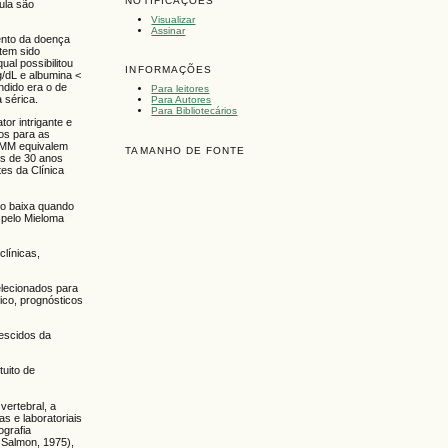
NOTIFICAÇÕES
ula são
Visualizar
Assinar
ento da doença
tem sido
al possibilitou
INFORMAÇÕES
g/dL e albumina <
ndido era o de
Para leitores
 sérica.
Para Autores
Para Bibliotecários
or intrigante e
nos para as
r MM equivalem
TAMANHO DE FONTE
os de 30 anos
es da Clínica
to baixa quando
 pelo Mieloma
línicas,
elecionados para
ico, prognósticos
rescidos da
tuito de
vertebral, a
as e laboratoriais
ografia
 Salmon, 1975),