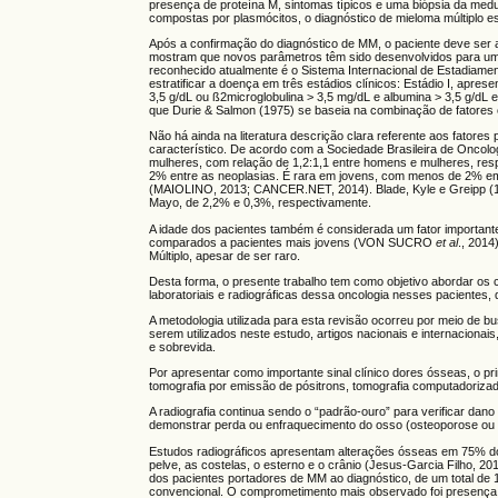
presença de proteína M, sintomas típicos e uma biópsia da med
compostas por plasmócitos, o diagnóstico de mieloma múltiplo 
Após a confirmação do diagnóstico de MM, o paciente deve ser 
mostram que novos parâmetros têm sido desenvolvidos para uma 
reconhecido atualmente é o
Sistema Internacional de Estadiamen
estratificar a doença em três estádios clínicos: Estádio I, apres
3,5 g/dL ou ß2microglobulina > 3,5 mg/dL e albumina > 3,5 g/dL e
que Durie & Salmon (1975) se baseia na combinação de fatores 
Não há ainda na literatura descrição clara referente aos fatores
característico. De acordo com a Sociedade Brasileira de Oncolo
mulheres, com relação de 1,2:1,1 entre homens e mulheres, res
2% entre as neoplasias. É rara em jovens, com menos de 2% em
(MAIOLINO, 2013; CANCER.NET, 2014). Blade, Kyle e Greipp (1
Mayo, de 2,2% e 0,3%, respectivamente.
A idade dos pacientes também é considerada um fator important
comparados a pacientes mais jovens (VON SUCRO
et al
., 2014
Múltiplo, apesar de ser raro.
Desta forma, o presente trabalho tem como objetivo abordar os
laboratoriais e radiográficas dessa oncologia nesses pacientes, 
A metodologia utilizada para esta revisão ocorreu por meio de
serem utilizados neste estudo, artigos nacionais e internaciona
e sobrevida.
Por apresentar como importante sinal clínico dores ósseas, o pr
tomografia por emissão de pósitrons, tomografia computadoriza
A radiografia continua sendo o “padrão-ouro” para verificar da
demonstrar perda ou enfraquecimento do osso (osteoporose ou os
Estudos radiográficos apresentam alterações ósseas em 75% dos
pelve, as costelas, o esterno e o crânio (Jesus-Garcia Filho, 20
dos pacientes portadores de MM ao diagnóstico, de um total de
convencional. O comprometimento mais observado foi presença d