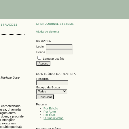
OPEN JOURNAL SYSTEMS
NSTRUÇÕES
Ajuda do sistema
USUÁRIO
Login
Senha
Lembrar usuário
CONTEÚDO DA REVISTA
, Mariano Jose
Pesquisa
Escopo da Busca
Procurar
, caracterizada
Por Edição
 dessa, chamada
Por Autor
algum outro
Por título
 doença progride
Outras revistas
e infecções
o existe um
essário que haja