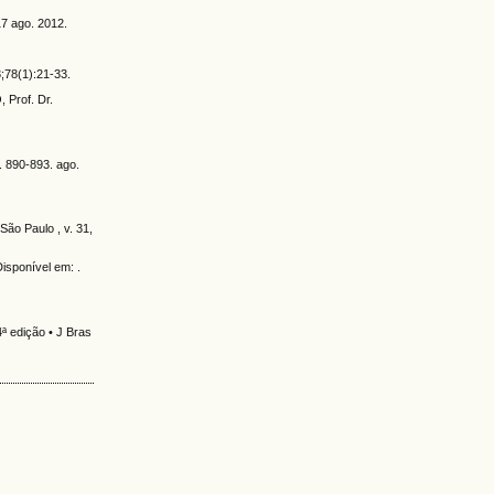
7 ago. 2012.
;78(1):21-33.
Prof. Dr.
. 890-893. ago.
São Paulo , v. 31,
isponível em: .
ª edição • J Bras