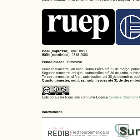
ISSN
(
impresso
): 1807-8850
ISSN
(
eletrônico
):
2318-2083
Periodicidade
: Trimestral
Primeiro trimestre, jan./mar., submissões até 31 de março, publi
Segundo trimestre, abr./jun., submissões até 30 de junho, public
Terceiro trimestre, jul./set., submissões até 30 de setembro, pub
Quarto trimestre, out./dez., submissões até 31 de dezembro,
Este obra está licenciado com uma Licença
Creative Commons A
Indexadores