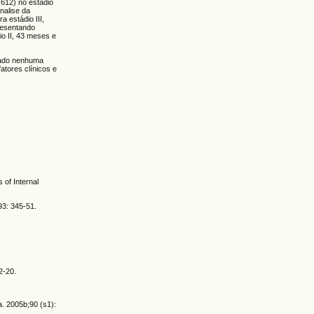
.612) no estádio
analise da
 estádio III,
resentando
io II, 43 meses e
ciado nenhuma
atores clínicos e
 of Internal
93: 345-51.
2-20.
a. 2005b;90 (s1):