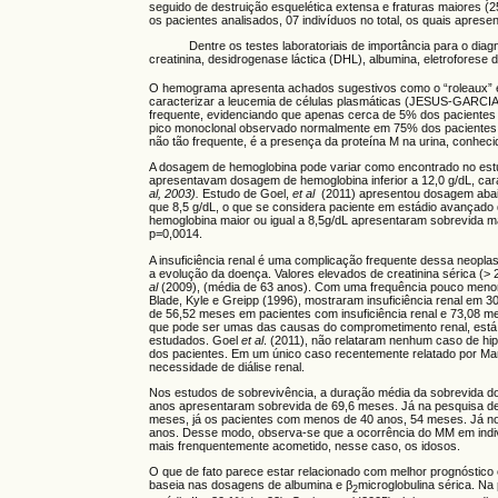
seguido de destruição esquelética extensa e fraturas maiores (
os pacientes analisados, 07 indivíduos no total, os quais apre
Dentre os testes laboratoriais de importância para o diagnósti
creatinina, desidrogenase láctica (DHL), albumina, eletroforese d
O hemograma apresenta achados sugestivos como o “roleaux” e
caracterizar a leucemia de células plasmáticas (JESUS-GARCIA 
frequente, evidenciando que apenas cerca de 5% dos pacientes 
pico monoclonal observado normalmente em 75% dos pacientes
não tão frequente, é a presença da proteína M na urina, conhec
A dosagem de hemoglobina pode variar como encontrado no est
apresentavam dosagem de hemoglobina inferior a 12,0 g/dL, ca
al, 2003).
Estudo de Goel,
et al
(2011) apresentou dosagem abai
que 8,5 g/dL, o que se considera paciente em estádio avançado
hemoglobina maior ou igual a 8,5g/dL apresentaram sobrevida
p=0,0014.
A insuficiência renal é uma complicação frequente dessa neop
a evolução da doença. Valores elevados de creatinina sérica (>
al
(2009), (média de 63 anos). Com uma frequência pouco men
Blade, Kyle e Greipp (1996), mostraram insuficiência renal em
de 56,52 meses em pacientes com insuficiência renal e 73,08 me
que pode ser umas das causas do comprometimento renal, está
estudados. Goel
et al
. (2011), não relataram nenhum caso de hi
dos pacientes. Em um único caso recentemente relatado por Man
necessidade de diálise renal.
Nos estudos de sobrevivência, a duração média da sobrevida do
anos apresentaram sobrevida de 69,6 meses. Já na pesquisa de
meses, já os pacientes com menos de 40 anos, 54 meses. Já n
anos. Desse modo, observa-se que a ocorrência do MM em indi
mais frenquentemente acometido, nesse caso, os idosos.
O que de fato parece estar relacionado com melhor prognóstico
baseia nas dosagens de albumina e β
microglobulina sérica. Na
2