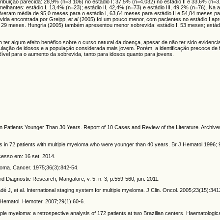
ribuição parecida: 28,9% (n=3.106) no estádio I; 37,5% (n=4.032) no estádio II e 33,6% (n=3
melhantes: estádio I, 13,4% (n=23); estádio II, 42,4% (n=73) e estádio III, 49,2% (n=76). Na 
iveram média de 95,0 meses para o estádio I, 63,64 meses para estádio II e 54,84 meses para
revida encontrada por Greipp,
et al
(2005)
foi um pouco menor, com pacientes no estádio I ap
 de 29 meses. Hungria (2005) também apresentou menor sobrevida: estádio I, 53 meses; estád
ter algum efeito benéfico sobre o curso natural da doença, apesar de não ter sido eviden
pulação de idosos e a população considerada mais jovem. Porém, a identificação precoce de f
dível para o aumento da sobrevida, tanto para idosos quanto para jovens.
n Patients Younger Than 30 Years. Report of 10 Cases and Review of the Literature. Archives
 in 72 patients with multiple myeloma who were younger than 40 years. Br J Hematol 1996; 
cesso em: 16 set. 2014.
loma. Cancer. 1975;36(3):842-54.
d Diagnostic Research, Mangalore, v. 5, n. 3, p.559-560, jun. 2011.
 J, et al. International staging system for multiple myeloma. J Clin. Oncol. 2005;23(15):341
ematol. Hemoter. 2007;29(1):60-6.
ple myeloma: a retrospective analysis of 172 patients at two Brazilian centers. Haematologic