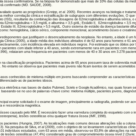
ula óssea confirmatória. Se na biópsia for demonstrado que mais de 10% das células da med
está confirmado (MD. SAÚDE, 2008).
avaliado quanto ao prognóstico (Greipp,
et al
. 2005). Recentes avanços na biologia e tratam
melhor correlação clínica e estratificação de subgrupos com diferentes evoluções. O que 
to (ISS), resultante da combinação das dosagens de ß2microglobulina e albumina sérica, o qu
enta ß2microglobulina < 3,5 mg/dL e albumina > 3,5 g/dL; Estádio II, ß2microglobulina < 3,5 m
 Estádio III, ß2microglobulina > 5,5 mg/dL. Outro sistema de estádio da doença bastante difu
como: hemoglobina, cálcio sérico, componente monoclonal, acometimento ósseo e creatinina
 predisponentes que justifiquem o desencadeamento da neoplasia. No entanto, a idade é um fat
gia Clínica (2005), a idade média dos indivíduos afetados é de 62 anos para homens e 61 a
pectivamente, com incidência elevada em indivíduos negros. Foi estimado que os óbitos po
 pacientes com idade inferior a 40 anos, sendo extremamente rara em pacientes com men
996), relataram uma frequencia em pacientes com menos de 40 e 30 anos em 3.278 pacient
e na classificação prognóstica. Pacientes acima de 65 anos possuem taxa de sobrevida mui
). No entanto se observa que pacientes mais jovens não ficam isentos de serem acometidos
 casos conhecidos de mieloma múltiplo em jovens buscando compreender as características c
diferenciado-as de pacientes idosos.
 busca eletrônica nas bases de dados Pubmed, Scielo e Google Acadêmico, nas quais foram s
is, baseando-se no uso de palavras-chave como: mieloma múltiplo, pacientes jovens, diagnóst
incipal exame solicitado é o exame de imagem, principalmente a radiografia, podendo ser ac
da e ressonância magnética.
no ósseo causado pelo MM. É necessário fazer uma varredura completa do esqueleto com o in
teopenia), lesões osteolíticas e/ou qualquer fratura óssea (IMF, 1998).
 pacientes (Hungria, 2007). As localizações mais comuns dessas alterações são a coluna 
13). Na pesquisa de Silva,
et al
(2009), com o objetivo de se levantarem características clínic
 101 indivíduos estudados, com 63 anos em média, observou-se 83,8% de alterações na radi
e lesões osteolíticas (47,4%) considerado grau de comprometimento óssea nível 2 (Durie;