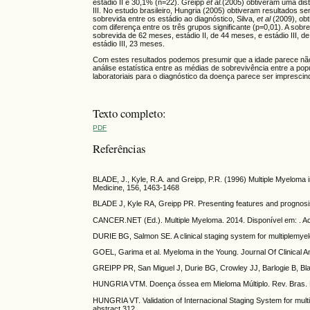
estádio II e 30,1% (n=22). Greipp
et al.
(2005) obtiveram uma dist
III. No estudo brasileiro, Hungria (2005) obtiveram resultados se
sobrevida entre os estádio ao diagnóstico, Silva,
et al
(2009), obt
com diferença entre os três grupos significante (p=0,01). A sob
sobrevida de 62 meses, estádio II, de 44 meses, e estádio III,
estádio III, 23 meses.
Com estes resultados podemos presumir que a idade parece não 
análise estatística entre as médias de sobrevivência entre a po
laboratoriais para o diagnóstico da doença parece ser imprescin
Texto completo:
PDF
Referências
BLADE, J., Kyle, R.A. and Greipp, P.R. (1996) Multiple Myeloma i
Medicine, 156, 1463-1468
BLADE J, Kyle RA, Greipp PR. Presenting features and prognosis
CANCER.NET (Ed.). Multiple Myeloma. 2014. Disponível em: . A
DURIE BG, Salmon SE. A clinical staging system for multiplemye
GOEL, Garima et al. Myeloma in the Young. Journal Of Clinical An
GREIPP PR, San Miguel J, Durie BG, Crowley JJ, Barlogie B, Bladé
HUNGRIA VTM. Doença óssea em Mieloma Múltiplo. Rev. Bras. H
HUNGRIA VT. Validation of Internacional Staging System for multi
abstract 312.